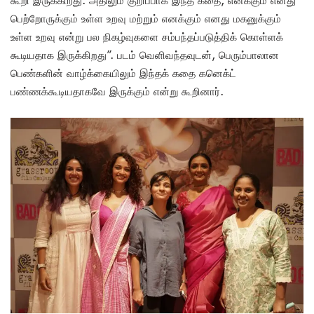
கூறி இருக்கிறது. அதிலும் குறிப்பாக இந்த கதை, எனக்கும் எனது
பெற்றோருக்கும் உள்ள உறவு மற்றும் எனக்கும் எனது மகனுக்கும்
உள்ள உறவு என்று பல நிகழ்வுகளை சம்பந்தப்படுத்திக் கொள்ளக்
கூடியதாக இருக்கிறது”. படம் வெளிவந்தவுடன், பெரும்பாலான
பெண்களின் வாழ்க்கையிலும் இந்தக் கதை கனெக்ட்
பண்ணக்கூடியதாகவே இருக்கும் என்று கூறினார்.