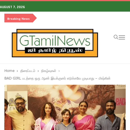
AUGUST 7, 2026
Breaking News
To
na
Home
திரைப்படம்
நிகழ்வுகள்
BAD GIRL படத்தை ஒரு ஆண் இயக்குனர் எடுக்கவே முடியாது – மிஷ்கின்