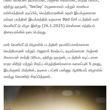
ஹ்ரிது ஹருண், ‘TeeJay’ அருணாசலம் மற்றும் சரண்யா
ரவிச்சந்திரன் நடிப்பில், வெற்றிமாறனின் உதவி இயக்குனரான
வர்ஷா பரத்தின் இயக்கத்தில் உருவான Bad Girl படத்தின் டீசர்
வெளியீட்டு விழா இன்று (26.1.2025) சென்னை சத்தியம்
திரையரங்கில் நடைபெற்றது.
டீசர் வெளியீட்டு விழாவில் படத்தின் தயாரிப்பாளர்களான
வெற்றிமாறன் மற்றும் அனுராக் கேஷ்யப், நடிகர்களான அஞ்சலி
சிவராமன் சாந்தி பிரியா, ஹ்ரிது ஹருண், படத்தின் எடிட்டரான
ராதா ஸ்ரீதர் மற்றும் சிறப்பு விருந்தினர்களாக கலைப்புலி S தானு,
இயக்குனர் மிஷ்கின், நடிகை டாப்ஸி பண்ணு ஆகியோர் விழாவில்
கலந்து கொண்டு சிறப்பித்தனர்.