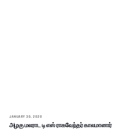
JANUARY 30, 2020
அழகு மலராட டி எஸ் ராகவேந்தர் காலமானார்