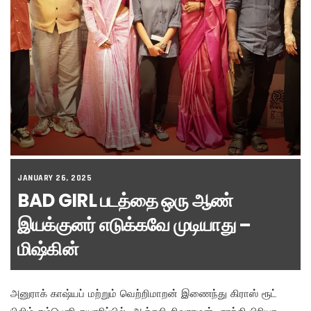
JANUARY 26, 2025
BAD GIRL படத்தை ஒரு ஆண்
இயக்குனர் எடுக்கவே முடியாது –
மிஷ்கின்
அனுராக் காஷ்யப் மற்றும் வெற்றிமாறன் இணைந்து கிராஸ் ரூட்
பிலிம் கம்பெனி தயாரிப்பில், அஞ்சலி சிவராமன், சாந்தி பிரியா,