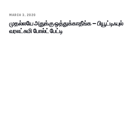
MARCH 3, 2020
முதல்லயே அதுக்கு ஒத்துக்காதீங்க – பியூட்டிஃபுல்
வரலட்சுமி போல்ட் பேட்டி