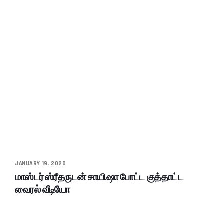
JANUARY 19, 2020
மாஸ்டர் ஸ்ரீதருடன் சாயிஷா போட்ட குத்தாட்ட
வைரல் வீடியோ