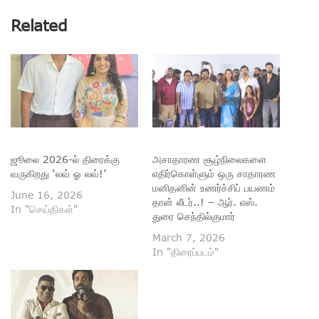
Related
ஜூலை 2026-ல் திரைக்கு
அசாதாரண சூழ்நிலைகளை
வருகிறது ‘லவ் ஓ லவ்!’
எதிர்கொள்ளும் ஒரு சாதாரண
மனிதனின் உணர்ச்சிப் பயணம்
June 16, 2026
தான் லீடர்..! – ஆர். எஸ்.
In "செய்திகள்"
துரை செந்தில்குமார்
March 7, 2026
In "திரைப்படம்"