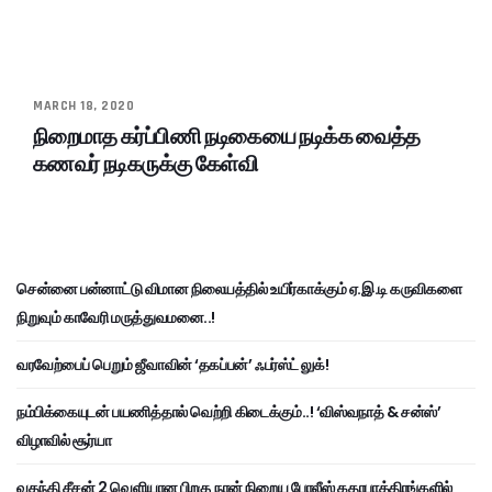
MARCH 18, 2020
நிறைமாத கர்ப்பிணி நடிகையை நடிக்க வைத்த
கணவர் நடிகருக்கு கேள்வி
சென்னை பன்னாட்டு விமான நிலையத்தில் உயிர்காக்கும் ஏ.இ.டி கருவிகளை
நிறுவும் காவேரி மருத்துவமனை..!
வரவேற்பைப் பெறும் ஜீவாவின் ‘தகப்பன்’ ஃபர்ஸ்ட் லுக்!
நம்பிக்கையுடன் பயணித்தால் வெற்றி கிடைக்கும்..! ‘விஸ்வநாத் & சன்ஸ்’
விழாவில் சூர்யா
வதந்தி சீசன் 2 வெளியான பிறகு நான் நிறைய போலீஸ் கதாபாத்திரங்களில்