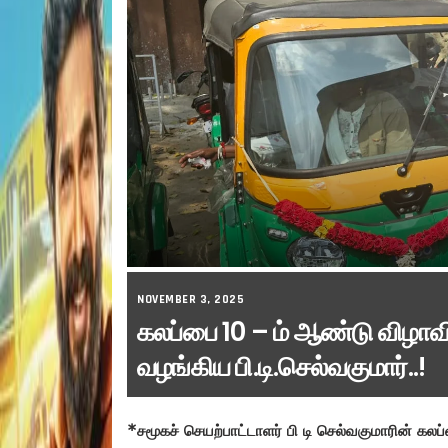
NOVEMBER 3, 2025
கலப்பை 10 – ம் ஆண்டு விழா
வழங்கிய பி.டி.செல்வகுமார்..!
*சமூகச் செயற்பாட்டாளர் பி டி செல்வகுமாரின் கல