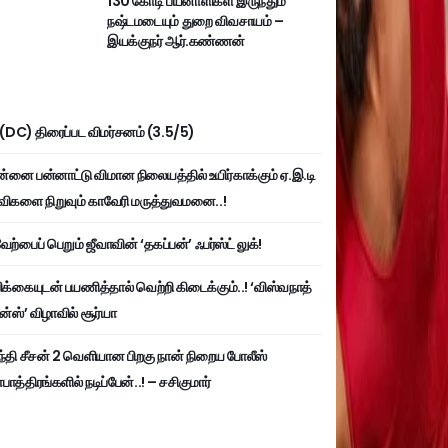
130 கோடி பயனாளிகள் இருந்தும்
நஷ்டமடையும் துறை விவசாயம் –
இயக்குநர் ஆர்.கண்ணன்
ி (DC) திரைப்பட விமர்சனம் (3.5/5)
்னை பன்னாட்டு விமான நிலையத்தில் உயிர்காக்கும் ஏ.இ.டி
விகளை நிறுவும் காவேரி மருத்துவமனை..!
ற்பைப் பெறும் ஜீவாவின் ‘தகப்பன்’ ஃபர்ஸ்ட் லுக்!
பிக்கையுடன் பயணித்தால் வெற்றி கிடைக்கும்..! ‘விஸ்வநாத்
ன்ஸ்’ விழாவில் சூர்யா
்தி சீசன் 2 வெளியான பிறகு நான் நிறைய போலீஸ்
ாத்திரங்களில் நடிப்பேன்..! – சசிகுமார்