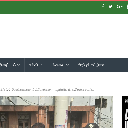
திரைப்படம்
கல்வி
பல்சுவை
சிறப்புக் கட்டுரை
ில் 10 பெண்களுக்கு ஆட்டோக்களை வழங்கிய பி.டி.செல்வகுமார்..!