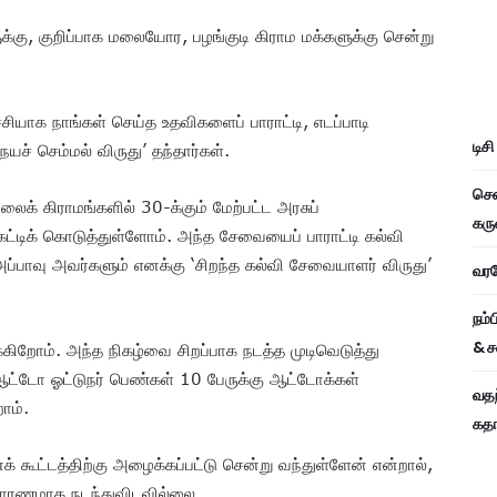
்கு, குறிப்பாக மலையோர, பழங்குடி கிராம மக்களுக்கு சென்று
யாக நாங்கள் செய்த உதவிகளைப் பாராட்டி, எடப்பாடி
டிச
ச் செம்மல் விருது’ தந்தார்கள்.
சென
லைக் கிராமங்களில் 30-க்கும் மேற்பட்ட அரசுப்
கரு
கட்டிக் கொடுத்துள்ளோம். அந்த சேவையைப் பாராட்டி கல்வி
ப்பாவு அவர்களும் எனக்கு ‘சிறந்த கல்வி சேவையாளர் விருது’
வரவே
நம்
& ச
ிறோம். அந்த நிகழ்வை சிறப்பாக நடத்த முடிவெடுத்து
ஆட்டோ ஓட்டுநர் பெண்கள் 10 பேருக்கு ஆட்டோக்கள்
வதந
ோம்.
கதாப
கூட்டத்திற்கு அழைக்கப்பட்டு சென்று வந்துள்ளேன் என்றால்,
ாதாரணமாக நடந்துவிடவில்லை.