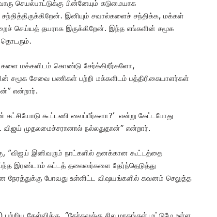
வொரு செயல்பாட்டுக்கு பின்னேயும் கடுமையாக
ந்தித்திருக்கிறேன். இனியும் சவால்களைச் சந்திக்க, மக்கள்
ைச் செய்யத் தயராக இருக்கிறேன். இந்த எங்களின் சமூக
 தொடரும்.
்திகளை மக்களிடம் கொண்டு சேர்க்கிறீர்களோ,
 சமூக சேவை பணிகள் பற்றி மக்களிடம் பத்திரிகையாளர்கள்
்” என்றார்.
ின் கட்சியோடு கூட்டணி வைப்பீர்களா?’ என்று கேட்டபோது
. விஜய் முதலமைச்சரானால் நல்லதுதான்” என்றார்.
தற்கு, ”விஜய் இனிவரும் நாட்களில் தனக்கான கூட்டத்தை
ாய்ந்த இரண்டாம் கட்டத் தலைவர்களை தேர்ந்தெடுத்து
ான நேரத்துக்கு போவது உள்ளிட்ட விஷயங்களில் கவனம் செலுத்த
பற்றிய கேள்விக்கு, ”தேர்தலுக்கு சில மாதங்கள் மட்டுமே உள்ள