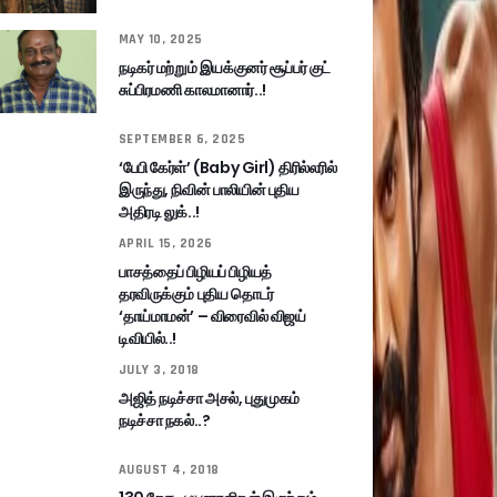
MAY 10, 2025
நடிகர் மற்றும் இயக்குனர் சூப்பர் குட்
சுப்பிரமணி காலமானார்..!
SEPTEMBER 6, 2025
‘பேபி கேர்ள்’ (Baby Girl) திரில்லரில்
இருந்து, நிவின் பாலியின் புதிய
அதிரடி லுக்..!
APRIL 15, 2026
பாசத்தைப் பிழியப் பிழியத்
தரவிருக்கும் புதிய தொடர்
‘தாய்மாமன்’ – விரைவில் விஜய்
டிவியில்..!
JULY 3, 2018
அஜித் நடிச்சா அசல், புதுமுகம்
நடிச்சா நகல்..?
AUGUST 4, 2018