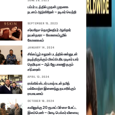
JUNE 26, 2023
பம்பர் படத்தில் முதன் முதலாக
நடனம் ஆடுகிறேன் – நடிகர் வெற்றி
SEPTEMBER 15, 2023
சர்வதேச தொழிலதிபர் ஆகிறார்
நயன்தாரா – கோலாலம்பூரில்
கோலாகலம்
JANUARY 14, 2024
சிங்கப்பூர் சலூன் படத்தில் என்னுடன்
நடித்திருக்கும் மிகப்பெரிய நடிகர் யார்
தெரியுமா – ஆர்.ஜே.பாலாஜி தரும்
சர்ப்ரைஸ்
APRIL 13, 2024
ராக்கிங் ஸ்டார் யாஷ் உடன் நமித்
மல்கோத்ரா இணைந்து தயாரிக்கும்
ராமாயணம்
OCTOBER 18, 2024
கவினுக்கு 20 ரூபாய் பிச்சை போட்ட
இளம்பெண் – பிளடி பெக்கர் விளைவு