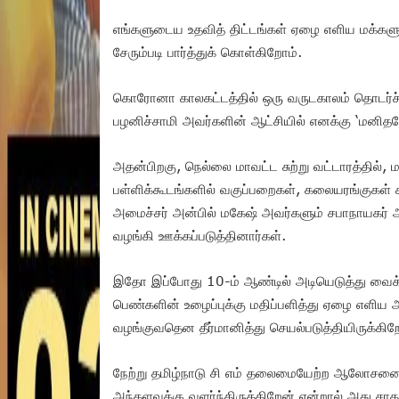
எங்களுடைய உதவித் திட்டங்கள் ஏழை எளிய மக்களுக
சேரும்படி பார்த்துக் கொள்கிறோம்.
கொரோனா காலகட்டத்தில் ஒரு வருடகாலம் தொடர்ச்சி
பழனிச்சாமி அவர்களின் ஆட்சியில் எனக்கு ‘மனிதநேய
அதன்பிறகு, நெல்லை மாவட்ட சுற்று வட்டாரத்தில், ம
பள்ளிக்கூடங்களில் வகுப்பறைகள், கலையரங்குகள் 
அமைச்சர் அன்பில் மகேஷ் அவர்களும் சபாநாயகர் அ
வழங்கி ஊக்கப்படுத்தினார்கள்.
இதோ இப்போது 10-ம் ஆண்டில் அடியெடுத்து வைக்க
பெண்களின் உழைப்புக்கு மதிப்பளித்து ஏழை எளிய 
வழங்குவதென தீர்மானித்து செயல்படுத்தியிருக்கிற
நேற்று தமிழ்நாடு சி எம் தலைமையேற்ற ஆலோசனைக் 
அந்தளவுக்கு வளர்ந்திருக்கிறேன் என்றால் அது ச