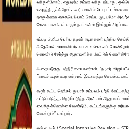
வந்துள்ளோம். எதுவுமே சும்மா வந்து விடாது. ஒவ்
உழைத்திருக்கிறேன். பெரியளவில் போராட்டங்களைச் ச
நலனுக்காக எதையெல்லாம் செய்ய முடியுமோ அவற்ற
சேவை பணிகள் வரும் நாட்களில் இன்னும் சிறப்பாக
எப்படி பெரிய பெரிய நடிகர் நடிகைகள் பற்றிய செய
அதேபோல் சாமானியர்களான எங்களைப் போன்றோரின்
கொண்டு சேர்த்து ஆதரவளிக்க கேட்டுக் கொள்கிறேன
அதையடுத்து பத்திரிகையாளர்கள், ‘நடிகர் விஜய்ய
”காலச் சுழல் கூடி வந்தால் இணைந்து செயல்படலாம்
கரூர் கூட்ட நெரிசல் துயரச் சம்பவம் பற்றி கேட்ட
கட்டுப்படுத்த, நெறிப்படுத்த அரசியல் அனுபவம் வ
வைத்துக்கொள்ள வேண்டும். கூட்டங்களுக்கு சரிய
வேண்டும்” என்றார்.
எஸ் ஐ ஆர் (Special Intensive Revision – SIR) 