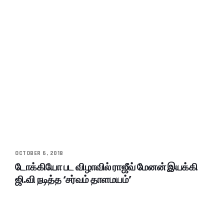
OCTOBER 6, 2018
டோக்கியோ பட விழாவில் ராஜீவ் மேனன் இயக்கி
ஜி.வி நடித்த ‘சர்வம் தாளமயம்’