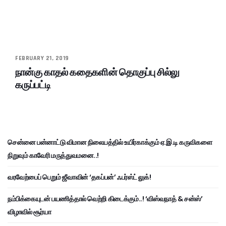
FEBRUARY 21, 2019
நான்கு காதல் கதைகளின் தொகுப்பு சில்லு
கருப்பட்டி
சென்னை பன்னாட்டு விமான நிலையத்தில் உயிர்காக்கும் ஏ.இ.டி கருவிகளை
நிறுவும் காவேரி மருத்துவமனை..!
வரவேற்பைப் பெறும் ஜீவாவின் ‘தகப்பன்’ ஃபர்ஸ்ட் லுக்!
நம்பிக்கையுடன் பயணித்தால் வெற்றி கிடைக்கும்..! ‘விஸ்வநாத் & சன்ஸ்’
விழாவில் சூர்யா