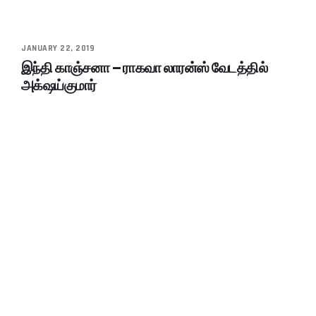
JANUARY 22, 2019
இந்தி காஞ்சனா – ராகவா லாரன்ஸ் வேடத்தில்
அக்‌ஷய்குமார்