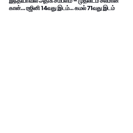
இந்தியாவில் அதிக சம்பளம் – முதலிடம் சல்மான்
கான்… ரஜினி 14வது இடம்… கமல் 71வது இடம்