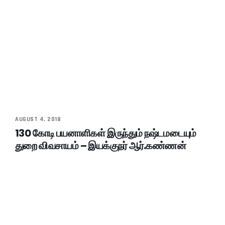
AUGUST 4, 2018
130 கோடி பயனாளிகள் இருந்தும் நஷ்டமடையும்
துறை விவசாயம் – இயக்குநர் ஆர்.கண்ணன்