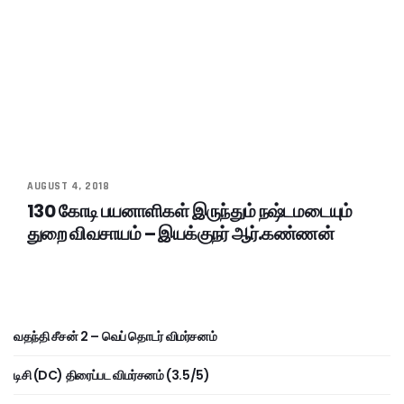
AUGUST 4, 2018
130 கோடி பயனாளிகள் இருந்தும் நஷ்டமடையும்
துறை விவசாயம் – இயக்குநர் ஆர்.கண்ணன்
வதந்தி சீசன் 2 – வெப் தொடர் விமர்சனம்
டிசி (DC) திரைப்பட விமர்சனம் (3.5/5)