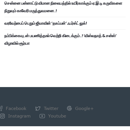
சென்னை பன்னாட்டு விமான நிலையத்தில் உயிர்காக்கும் ஏ.இ.டி கருவிகளை
நிறுவும் காவேரி மருத்துவமனை..!
வரவேற்பைப் பெறும் ஜீவாவின் ‘தகப்பன்’ ஃபர்ஸ்ட் லுக்!
நம்பிக்கையுடன் பயணித்தால் வெற்றி கிடைக்கும்..! ‘விஸ்வநாத் & சன்ஸ்’
விழாவில் சூர்யா
Facebook
Twitter
Google+
Instagram
Youtube