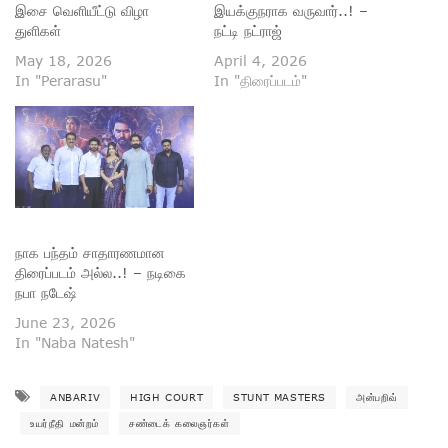
இசை வெளியீட்டு விழா
இயக்குநராக வருவார்..! –
துளிகள்
நட்டி நட்ராஜ்
May 18, 2026
April 4, 2026
In "Perarasu"
In "திரைப்படம்"
நாக பந்தம் சாதாரணமான
திரைப்படம் அல்ல..! – நடிகை
நபா நடேஷ்
June 23, 2026
In "Naba Natesh"
ANBARIV
HIGH COURT
STUNT MASTERS
அன்பறிவ்
உயர்நீதி மன்றம்
சண்டைக் கலைஞர்கள்