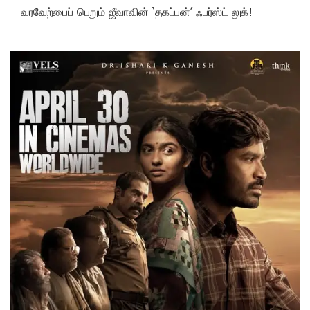
வரவேற்பைப் பெறும் ஜீவாவின் ‘தகப்பன்’ ஃபர்ஸ்ட் லுக்!