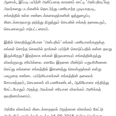
ஆனால், இப்படி பயிற்சி அளிப்பதை காரணம் காட்டி ‘அன்பறிவு’க்கு
அவர்களது படங்களில் தொடர்ந்து பணியாற்ற முடியாதபடி,
சங்கத்தில் உள்ள சண்டைக்கலைஞர்களின் ஒத்துழைப்பு
கிடைக்காதவாறு தடுத்து நிறுத்தும் செயலில் சங்கத் தலைவரும்,
செயலாளரும் ஈடுபட்டனராம்.
இதில் கொதித்துப்போன ‘அன்பறிவ்’ எங்கள் பணியாளர்களுக்கு
எங்கள் சொந்த செலவில் நாங்கள் பயிற்சி கொடுப்பதில் என்ன தவறு
இருக்கிறது? இதற்காக எங்கள் இருவரையும் சங்கத்திலிருந்து
விலக்குவது சரியில்லை. எனவே இதனை மீண்டும் மறுபரிசீலனை
செய்து எங்களை சங்கத்தில் இணைத்து கொள்ளுங்கள் என்று
பலமுறை சண்டை பயிற்சியாளர்கள் சங்கத்தின் தலைவர்
சோமசுந்தரம், செயலாளர் வி.மணிகண்டன், ஆகியோரை சந்தித்து
கேட்டபோதும் அதற்கு அவர்கள் சரியான விளக்கம் அளிக்கத்
தவறினார்களாம்.
அங்கே விளக்கம் கிடைக்காததால் அதற்கான விளக்கம் கேட்டு
அன்பறிவ் மாஸ்டர்கள் கடந்த 16.09.2018 அன்று சென்னை