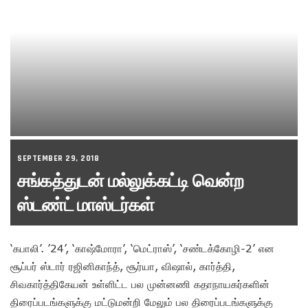
SEPTEMBER 29, 2018
சங்கத்துடன் மல்லுக்கட்டி வென்ற
ஸ்டண்ட் மாஸ்டர்கள்
‘கபாலி’. ’24’, ‘காஷ்மோரா’, ‘மெட்ராஸ்’, ‘சண்டக்கோழி-2’ என
சூப்பர் ஸ்டார் ரஜினிகாந்த், சூர்யா, விஷால், கார்த்தி,
சிவகார்த்திகேயன் உள்ளிட்ட பல முன்னணி கதாநாயகர்களின்
திரைப்படங்களுக்கு மட்டுமன்றி மேலும் பல திரைப்படங்களுக்கு