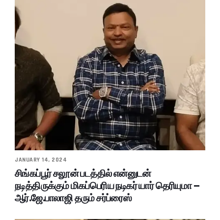
JANUARY 14, 2024
சிங்கப்பூர் சலூன் படத்தில் என்னுடன்
நடித்திருக்கும் மிகப்பெரிய நடிகர் யார் தெரியுமா –
ஆர்.ஜே.பாலாஜி தரும் சர்ப்ரைஸ்