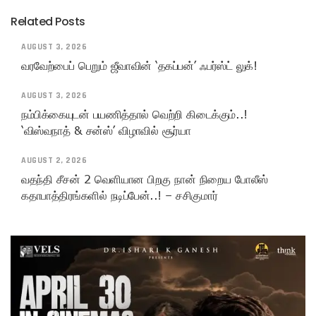
Related Posts
AUGUST 3, 2026
வரவேற்பைப் பெறும் ஜீவாவின் ‘தகப்பன்’ ஃபர்ஸ்ட் லுக்!
AUGUST 3, 2026
நம்பிக்கையுடன் பயணித்தால் வெற்றி கிடைக்கும்..!
‘விஸ்வநாத் & சன்ஸ்’ விழாவில் சூர்யா
AUGUST 2, 2026
வதந்தி சீசன் 2 வெளியான பிறகு நான் நிறைய போலீஸ்
கதாபாத்திரங்களில் நடிப்பேன்..! – சசிகுமார்