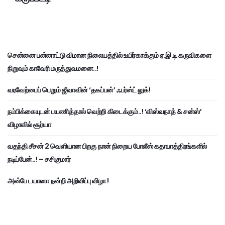
சென்னை பன்னாட்டு விமான நிலையத்தில் உயிர்காக்கும் ஏ.இ.டி கருவிகளை
நிறுவும் காவேரி மருத்துவமனை..!
வரவேற்பைப் பெறும் ஜீவாவின் ‘தகப்பன்’ ஃபர்ஸ்ட் லுக்!
நம்பிக்கையுடன் பயணித்தால் வெற்றி கிடைக்கும்..! ‘விஸ்வநாத் & சன்ஸ்’
விழாவில் சூர்யா
வதந்தி சீசன் 2 வெளியான பிறகு நான் நிறைய போலீஸ் கதாபாத்திரங்களில்
நடிப்பேன்..! – சசிகுமார்
அன்பே டயானா நன்றி அறிவிப்பு விழா !