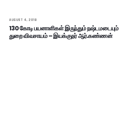
AUGUST 4, 2018
130 கோடி பயனாளிகள் இருந்தும் நஷ்டமடையும்
துறை விவசாயம் – இயக்குநர் ஆர்.கண்ணன்