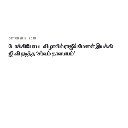
OCTOBER 6, 2018
டோக்கியோ பட விழாவில் ராஜீவ் மேனன் இயக்கி
ஜி.வி நடித்த ‘சர்வம் தாளமயம்’