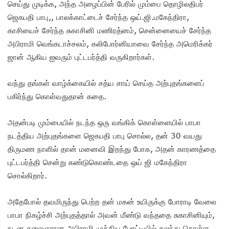
செய்து முடிக்க, அந்த அழைப்பின் பேரில் மும்பை தொழிலதிபர்
ஜெகபதி பாபு,, பாலக்காட்டைச் சேர்ந்த ஒய்.ஜி.மகேந்திரா,
காசியைச் சேர்ந்த சுகாசினி மணிரத்னம், சென்னையைச் சேர்ந்த
அபிராமி வெங்கடாச்சலம், கலிபோர்னியாவை சேர்ந்த அமெரிக்கர்
ஜான் ஆகிய ஐவரும் புட்டபர்த்தி வருகிறார்கள்.
வந்து தங்கள் வாழ்க்கையில் சத்ய சாய் செய்த அற்புதங்களைப்
பகிர்ந்து கொள்வதுதான் கதை.
அதன்படி மும்பையில் நடந்த ஒரு வங்கிக் கொள்ளையில் பாபா
நடத்திய அற்புதங்களை ஜெகபதி பாபு சொல்ல, தன் 30 வயது
திருமண நாளில் தான் மனைவி இறந்து போக, அதன் காரணத்தை
புட்டபர்த்தி சென்று கண்டுகொண்டதை ஒய் ஜி மகேந்திரா
சொல்கிறார்.
அதேபோல் தவமிருந்து பெற்ற தன் மகன் உயிருக்கு போராடி வேலை
பாபா நிகழ்ச்சி அற்புதத்தால் அவன் மீண்டு வந்ததை சுகாசினியும்,
நடன கலைஞரான அபிராமி முக்கிய போட்டியில் கலந்து கொள்ள