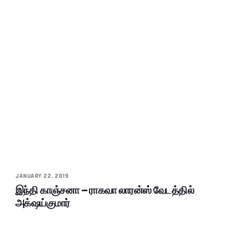
JANUARY 22, 2019
இந்தி காஞ்சனா – ராகவா லாரன்ஸ் வேடத்தில்
அக்‌ஷய்குமார்