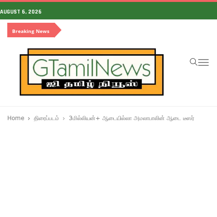
AUGUST 6, 2026
Breaking News
To
na
Home
திரைப்படம்
3மில்லியன்+ ஆடையில்லா அமலாபாலின் ஆடை டீஸர்