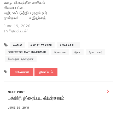
எனது கிராமத்தில் வாலிபால்
விளையாட்டை
அறிமுகப்படுத்திய முதல் நபர்
நான்தான்..! – பா.இரஞ்சித்
June 19, 2026
In "திரைப்படம்"
AADAI
AADAI TEASER
AMALAPAUL
DIRECTOR RATHNAKUMAR
அமலாபால்
ஆடை
ஆடை டீஸர்
இயக்குநர் ரத்னகுமார்
காணொளி
திரைப்படம்
NEXT POST
பக்கிரி திரைப்பட விமர்சனம்
JUNE 20, 2019