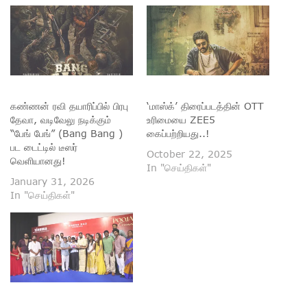
கண்ணன் ரவி தயாரிப்பில் பிரபு
‘மாஸ்க்’ திரைப்படத்தின் OTT
தேவா, வடிவேலு நடிக்கும்
உரிமையை ZEE5
“பேங் பேங்” (Bang Bang )
கைப்பற்றியது..!
பட டைட்டில் டீஸர்
October 22, 2025
வெளியானது!
In "செய்திகள்"
January 31, 2026
In "செய்திகள்"