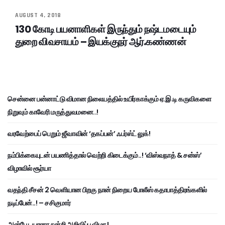
AUGUST 4, 2018
130 கோடி பயனாளிகள் இருந்தும் நஷ்டமடையும்
துறை விவசாயம் – இயக்குநர் ஆர்.கண்ணன்
சென்னை பன்னாட்டு விமான நிலையத்தில் உயிர்காக்கும் ஏ.இ.டி கருவிகளை
நிறுவும் காவேரி மருத்துவமனை..!
வரவேற்பைப் பெறும் ஜீவாவின் ‘தகப்பன்’ ஃபர்ஸ்ட் லுக்!
நம்பிக்கையுடன் பயணித்தால் வெற்றி கிடைக்கும்..! ‘விஸ்வநாத் & சன்ஸ்’
விழாவில் சூர்யா
வதந்தி சீசன் 2 வெளியான பிறகு நான் நிறைய போலீஸ் கதாபாத்திரங்களில்
நடிப்பேன்..! – சசிகுமார்
அன்பே டயானா நன்றி அறிவிப்பு விழா !