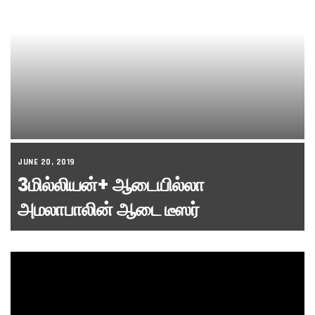
JUNE 20, 2019
3மில்லியன்+ ஆடையில்லா
அமலாபாலின் ஆடை டீஸர்