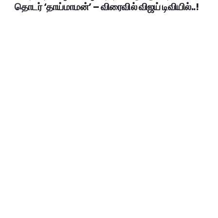
தொடர் ‘தாய்மாமன்’ – விரைவில் விஜய் டிவியில்..!