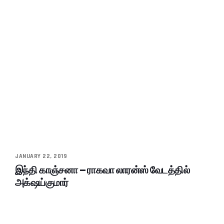
JANUARY 22, 2019
இந்தி காஞ்சனா – ராகவா லாரன்ஸ் வேடத்தில்
அக்‌ஷய்குமார்