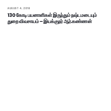
AUGUST 4, 2018
130 கோடி பயனாளிகள் இருந்தும் நஷ்டமடையும்
துறை விவசாயம் – இயக்குநர் ஆர்.கண்ணன்