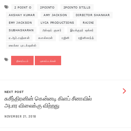
2 POINT O
2POINTO
2POINTO STILLS
AKSHAY KUMAR
AMY JACKSON
DIRECTOR SHANKAR
EMY JACKSON
LYCA PRODUCTIONS
RAJINI
SUBHASKARAN
அக்‌ஷய் குமார்
இயக்குநர் ஷங்கர்
ஏ.ஆர்.ரஹ்மான்
சுபாஸ்கரன்
ரஜினி
ரஜினிகாந்த்
லைக்கா புரடக்‌ஷன்ஸ்
திரைப்படம்
புகைப்படங்கள்
NEXT POST
சுசீந்திரனின் கென்னடி கிளப் சீனாவில்
அபார விலைக்கு விற்றது
NOVEMBER 21, 2018