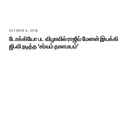
OCTOBER 6, 2018
டோக்கியோ பட விழாவில் ராஜீவ் மேனன் இயக்கி
ஜி.வி நடித்த ‘சர்வம் தாளமயம்’