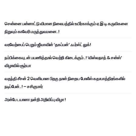
சென்னை பன்னாட்டு விமான நிலையத்தில் உயிர்காக்கும் ஏ.இ.டி கருவிகளை
நிறுவும் காவேரி மருத்துவமனை..!
வரவேற்பைப் பெறும் ஜீவாவின் ‘தகப்பன்’ ஃபர்ஸ்ட் லுக்!
நம்பிக்கையுடன் பயணித்தால் வெற்றி கிடைக்கும்..! ‘விஸ்வநாத் & சன்ஸ்’
விழாவில் சூர்யா
வதந்தி சீசன் 2 வெளியான பிறகு நான் நிறைய போலீஸ் கதாபாத்திரங்களில்
நடிப்பேன்..! – சசிகுமார்
அன்பே டயானா நன்றி அறிவிப்பு விழா !