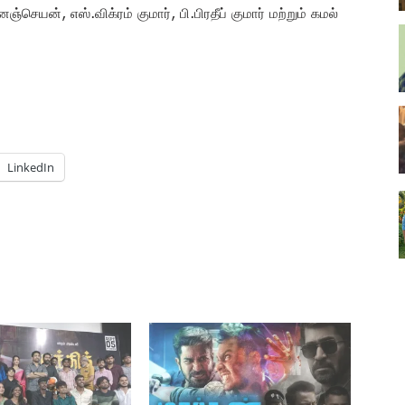
ஞ்செயன், எஸ்.விக்ரம் குமார், பி.பிரதீப் குமார் மற்றும் கமல்
LinkedIn