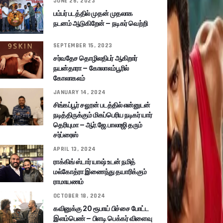
JUNE 26, 2023
பம்பர் படத்தில் முதன் முதலாக
நடனம் ஆடுகிறேன் – நடிகர் வெற்றி
SEPTEMBER 15, 2023
சர்வதேச தொழிலதிபர் ஆகிறார்
நயன்தாரா – கோலாலம்பூரில்
கோலாகலம்
JANUARY 14, 2024
சிங்கப்பூர் சலூன் படத்தில் என்னுடன்
நடித்திருக்கும் மிகப்பெரிய நடிகர் யார்
தெரியுமா – ஆர்.ஜே.பாலாஜி தரும்
சர்ப்ரைஸ்
APRIL 13, 2024
ராக்கிங் ஸ்டார் யாஷ் உடன் நமித்
மல்கோத்ரா இணைந்து தயாரிக்கும்
ராமாயணம்
OCTOBER 18, 2024
கவினுக்கு 20 ரூபாய் பிச்சை போட்ட
இளம்பெண் – பிளடி பெக்கர் விளைவு