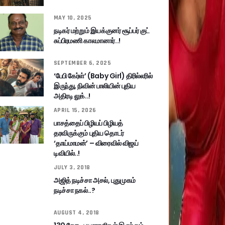
MAY 10, 2025
நடிகர் மற்றும் இயக்குனர் சூப்பர் குட்
சுப்பிரமணி காலமானார்..!
SEPTEMBER 6, 2025
‘பேபி கேர்ள்’ (Baby Girl) திரில்லரில்
இருந்து, நிவின் பாலியின் புதிய
அதிரடி லுக்..!
APRIL 15, 2026
பாசத்தைப் பிழியப் பிழியத்
தரவிருக்கும் புதிய தொடர்
‘தாய்மாமன்’ – விரைவில் விஜய்
டிவியில்..!
JULY 3, 2018
அஜித் நடிச்சா அசல், புதுமுகம்
நடிச்சா நகல்..?
AUGUST 4, 2018