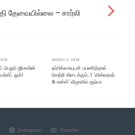
ுதி தேவையில்லை – சார்லி
2026
AUGUST 3, 2026
் பெறும் ஜீவாவின்
நம்பிக்கையுடன் பயணித்தால்
பர்ஸ்ட் லுக்!
வெற்றி கிடைக்கும்..! ‘விஸ்வநாத்
& சன்ஸ்’ விழாவில் சூர்யா
+
Instagram
Youtube