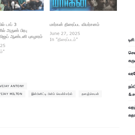
ல் டாப் 3
மார்கன் திரைப்பட விமர்சனம்
ல் அருண் பிரபு
June 27, 2025
 விஜய் ஆண்டனி புகழாரம்
டிச
In "திரைப்படம்"
025
ம்"
சென
கரு
வரவே
நம்
VIJAY ANTONY
& ச
VIJAY MILTON
இன்பினிட்டி பிலிம் வென்ச்சர்ஸ்
தனஞ்செயன்
வதந
கதாப