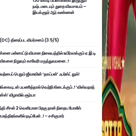
130 கோடி பயனாளிகள் இருந்தும்
நஷ்டமடையும் துறை விவசாயம் –
இயக்குநர் ஆர்.கண்ணன்
ி (DC) திரைப்பட விமர்சனம் (3.5/5)
்னை பன்னாட்டு விமான நிலையத்தில் உயிர்காக்கும் ஏ.இ.டி
விகளை நிறுவும் காவேரி மருத்துவமனை..!
ற்பைப் பெறும் ஜீவாவின் ‘தகப்பன்’ ஃபர்ஸ்ட் லுக்!
பிக்கையுடன் பயணித்தால் வெற்றி கிடைக்கும்..! ‘விஸ்வநாத்
ன்ஸ்’ விழாவில் சூர்யா
்தி சீசன் 2 வெளியான பிறகு நான் நிறைய போலீஸ்
ாத்திரங்களில் நடிப்பேன்..! – சசிகுமார்