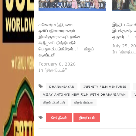
கணேஷ் சந்திராவை
இந்திய அளவி
ஒளிப்பதிவாளராகவும்
இயக்குனர்களி
இயக்குனராகவும் நானே
ஒருவர்..! –
அறிமுகப்படுத்தியதில்
July 25, 2
பெருமைப்படுகிறேன்..! – விஜய்
In "திரைப்பட
ஆண்டனி
February 8, 2026
In "திரைப்படம்"
DHANANJAYAN
INFINITY FILM VENTURES
VIJAY ANTONYS NEW FILM WITH DHANANJAYAN
விஜய் ஆண்டனி
விஜய் மில்டன்
செய்திகள்
திரைப்படம்