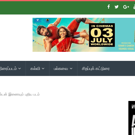
திரைப்படம்
கல்வி
பல்சுவை
சிறப்புக் கட்டுரை
்டன் இணையும் புதிய படம்