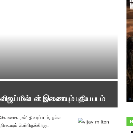
ஜய் மில்டன் இணையும் புதிய படம்
‘கொலைகாரன்’ திரைப்படம், நல்ல
N
ியையும் பெற்றிருக்கிறது.