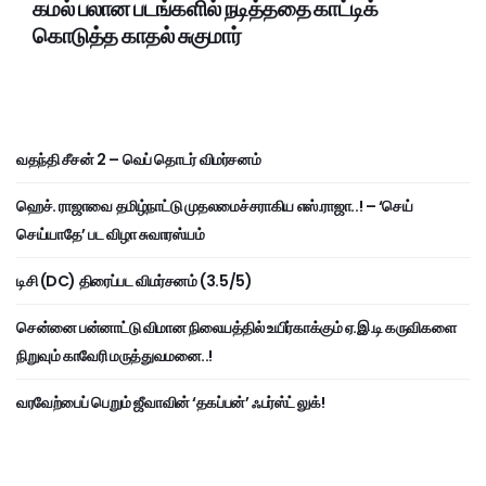
கமல் பலான படங்களில் நடித்ததை காட்டிக்
கொடுத்த காதல் சுகுமார்
வதந்தி சீசன் 2 – வெப் தொடர் விமர்சனம்
ஹெச். ராஜாவை தமிழ்நாட்டு முதலமைச்சராகிய எஸ்.ராஜா..! – ‘செய்
செய்யாதே’ பட விழா சுவாரஸ்யம்
டிசி (DC) திரைப்பட விமர்சனம் (3.5/5)
சென்னை பன்னாட்டு விமான நிலையத்தில் உயிர்காக்கும் ஏ.இ.டி கருவிகளை
நிறுவும் காவேரி மருத்துவமனை..!
வரவேற்பைப் பெறும் ஜீவாவின் ‘தகப்பன்’ ஃபர்ஸ்ட் லுக்!