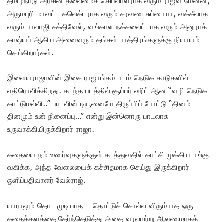
தமிழ்நாடு அரசின் தலைமைச் செயலாளராக வரும் ராஜீவ் மேனன்,
அருமபுரி மாவட்ட கலெக்டராக வரும் சரவண சுப்பையா, வக்கீலாக
வரும் பாலாஜி சக்திவேல், வங்காள நக்சலைட்டாக வரும் அனுராக்
காஷ்யப் ஆகிய அனைவரும் தங்கள் பாத்திரங்களுக்கு நியாயம்
செய்கிறார்கள்.
இளையராஜாவின் இசை ராஜாங்கம் படம் நெடுக காடுகளில்
எதிரொலிக்கிறது. கடந்த படத்தில் சூப்பர் ஹிட் ஆன “வழி நெடுக
காட்டுமல்லி..” பாடலின் டியூனையே திருப்பிப் போட்டு “தினம்
தினமும் உன் நினைப்பு…” என்று இன்னொரு பாடலாக
உருவாக்கியிருக்கிறார் ராஜா.
கதையை நம் உணர்வுகளுக்குள் கடத்துவதில் காட்சி முக்கிய பங்கு
வகிக்க, அந்த வேலையைக் கச்சிதமாக செய்து இருக்கிறார்
ஒளிப்பதிவாளர் வேல்ராஜ்.
யாராலும் தொட முடியாத – தொட்டுச் சொல்ல விரும்பாத ஒரு
கதைக்களத்தை தேர்ந்தெடுத்து அதை வரலாற்று ஆவணமாகக்