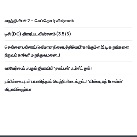
வதந்தி சீசன் 2 – வெப் தொடர் விமர்சனம்
டிசி (DC) திரைப்பட விமர்சனம் (3.5/5)
சென்னை பன்னாட்டு விமான நிலையத்தில் உயிர்காக்கும் ஏ.இ.டி கருவிகளை
நிறுவும் காவேரி மருத்துவமனை..!
வரவேற்பைப் பெறும் ஜீவாவின் ‘தகப்பன்’ ஃபர்ஸ்ட் லுக்!
நம்பிக்கையுடன் பயணித்தால் வெற்றி கிடைக்கும்..! ‘விஸ்வநாத் & சன்ஸ்’
விழாவில் சூர்யா