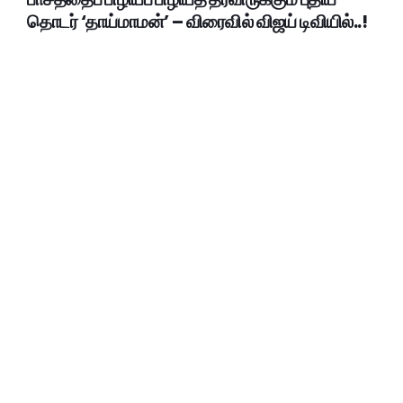
தொடர் ‘தாய்மாமன்’ – விரைவில் விஜய் டிவியில்..!