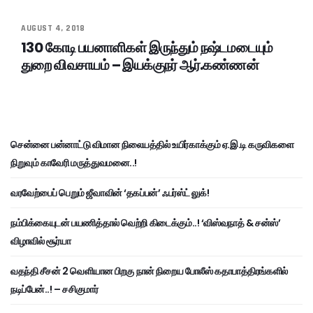
AUGUST 4, 2018
130 கோடி பயனாளிகள் இருந்தும் நஷ்டமடையும்
துறை விவசாயம் – இயக்குநர் ஆர்.கண்ணன்
சென்னை பன்னாட்டு விமான நிலையத்தில் உயிர்காக்கும் ஏ.இ.டி கருவிகளை
நிறுவும் காவேரி மருத்துவமனை..!
வரவேற்பைப் பெறும் ஜீவாவின் ‘தகப்பன்’ ஃபர்ஸ்ட் லுக்!
நம்பிக்கையுடன் பயணித்தால் வெற்றி கிடைக்கும்..! ‘விஸ்வநாத் & சன்ஸ்’
விழாவில் சூர்யா
வதந்தி சீசன் 2 வெளியான பிறகு நான் நிறைய போலீஸ் கதாபாத்திரங்களில்
நடிப்பேன்..! – சசிகுமார்