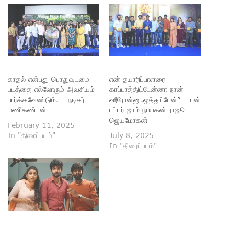
காதல் என்பது பொதுவுடமை
என் தயாரிப்பாளரை
படத்தை எல்லோரும் அவசியம்
காப்பாத்திட்டேன்னா நான்
பார்க்கவேண்டும். – நடிகர்
ஹீரோன்னு.ஒத்துப்பேன்” – பன்
மணிகண்டன்
பட்டர் ஜாம் நாயகன் ராஜூ
ஜெயமோகன்
February 11, 2025
In "திரைப்படம்"
July 8, 2025
In "திரைப்படம்"