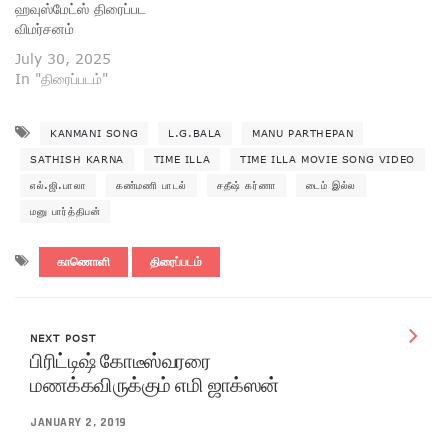
ஹவுஸ்மேட்ஸ் திரைப்பட
விமர்சனம்
July 30, 2025
In "திரைப்படம்"
KANMANI SONG
L.G.BALA
MANU PARTHEPAN
SATHISH KARNA
TIME ILLA
TIME ILLA MOVIE SONG VIDEO
எல்.ஜி.பாலா
கண்மணி பாடல்
சதீஷ் கர்ணா
டைம் இல்ல
மனு பார்த்திபன்
காணொளி
திரைப்படம்
NEXT POST
பிரிட்டிஷ் கோடீஸ்வரரை
மணக்கவிருக்கும் எமி ஜாக்ஸன்
JANUARY 2, 2019