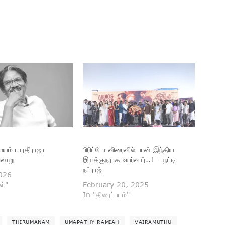
மயம் பாரதிராஜா
பிரிட்டோ விரைவில் பான் இந்திய
ரலாறு
இயக்குநராக உயர்வார்..! – நட்டி
நட்ராஜ்
026
ள்"
February 20, 2025
In "திரைப்படம்"
THIRUMANAM
UMAPATHY RAMIAH
VAIRAMUTHU