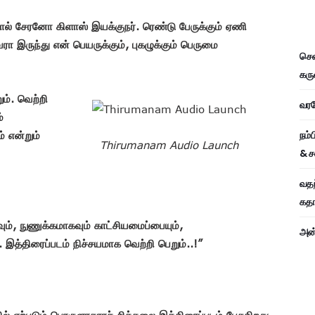
ால் சேரனோ கிளாஸ் இயக்குநர். ரெண்டு பேருக்கும் ஏணி
 இருந்து என் பெயருக்கும், புகழுக்கும் பெருமை
சென
கரு
ம். வெற்றி
வரவே
்
நம்
 என்றும்
Thirumanam Audio Launch
& ச
வதந
கதாப
ும், நுணுக்கமாகவும் காட்சியமைப்பையும்,
அன்
இத்திரைப்படம் நிச்சயமாக வெற்றி பெறும்..!”
ில் ஏற்படும் பொருளாதாரச் சிக்கலை இத்திரைப்படம் பேசுகிறது.