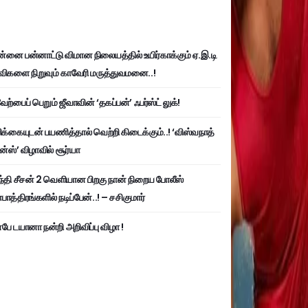
்னை பன்னாட்டு விமான நிலையத்தில் உயிர்காக்கும் ஏ.இ.டி
விகளை நிறுவும் காவேரி மருத்துவமனை..!
ற்பைப் பெறும் ஜீவாவின் ‘தகப்பன்’ ஃபர்ஸ்ட் லுக்!
பிக்கையுடன் பயணித்தால் வெற்றி கிடைக்கும்..! ‘விஸ்வநாத்
ன்ஸ்’ விழாவில் சூர்யா
்தி சீசன் 2 வெளியான பிறகு நான் நிறைய போலீஸ்
ாத்திரங்களில் நடிப்பேன்..! – சசிகுமார்
பே டயானா நன்றி அறிவிப்பு விழா !