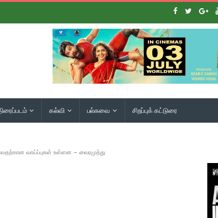
திரைப்படம்
கல்வி
பல்சுவை
சிறப்புக் கட்டுரை
ோவதற்கான வாய்ப்புகள் உள்ளன – வைரமுத்து