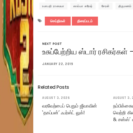
உமாபதி ராமையா
காவ்யா சுரேஷ்
சேரன்
திருமணம்
செய்திகள்
திரைப்படம்
NEXT POST
உசுப்பேற்றிய ஸ்டார் ரசிகர்கள
JANUARY 22, 2019
Related Posts
AUGUST 3, 2026
AUGUST 3, 
வரவேற்பைப் பெறும் ஜீவாவின்
நம்பிக்கை
‘தகப்பன்’ ஃபர்ஸ்ட் லுக்!
வெற்றி கி
& சன்ஸ்’ 