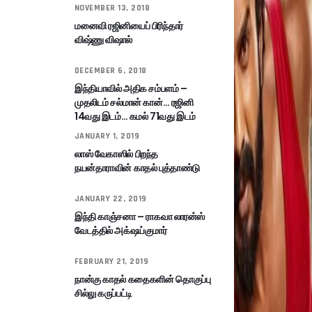
NOVEMBER 13, 2018
மனைவி ரஜினியைப் பிரிந்தார்
விஷ்ணு விஷால்
DECEMBER 6, 2018
இந்தியாவில் அதிக சம்பளம் –
முதலிடம் சல்மான் கான்… ரஜினி
14வது இடம்… கமல் 71வது இடம்
JANUARY 1, 2019
லாஸ் வேகாஸில் பிறந்த
நயன்தாராவின் காதல் புத்தாண்டு
JANUARY 22, 2019
இந்தி காஞ்சனா – ராகவா லாரன்ஸ்
வேடத்தில் அக்‌ஷய்குமார்
FEBRUARY 21, 2019
நான்கு காதல் கதைகளின் தொகுப்பு
சில்லு கருப்பட்டி