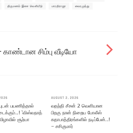
திருமணம் இசை வெளியீடு
பாரதிராஜா
வைரமுத்து
் – காண்டான சிம்பு வீடியோ
2026
AUGUST 2, 2026
யுடன் பயணித்தால்
வதந்தி சீசன் 2 வெளியான
டைக்கும்..! ‘விஸ்வநாத்
பிறகு நான் நிறைய போலீஸ்
விழாவில் சூர்யா
கதாபாத்திரங்களில் நடிப்பேன்..!
– சசிகுமார்