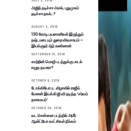
JULY 3, 2018
அஜித் நடிச்சா அசல், புதுமுகம்
நடிச்சா நகல்..?
AUGUST 4, 2018
130 கோடி பயனாளிகள் இருந்தும்
நஷ்டமடையும் துறை விவசாயம் –
இயக்குநர் ஆர்.கண்ணன்
SEPTEMBER 13, 2018
காற்றின் மொழி படத்துக்கு பாடல்
எழுத தயாரா?
OCTOBER 6, 2018
டோக்கியோ பட விழாவில் ராஜீவ்
மேனன் இயக்கி ஜி.வி நடித்த ‘சர்வம்
தாளமயம்’
OCTOBER 26, 2018
வட சென்னை படத்தில் அமீர்
ஆன்ட்ரியா காட்சிகள் நீக்கம்