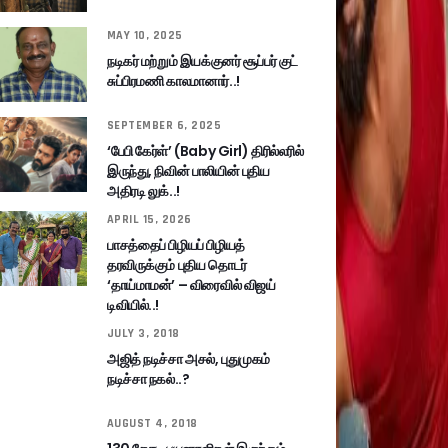
MAY 10, 2025
நடிகர் மற்றும் இயக்குனர் சூப்பர் குட்
சுப்பிரமணி காலமானார்..!
SEPTEMBER 6, 2025
‘பேபி கேர்ள்’ (Baby Girl) திரில்லரில்
இருந்து, நிவின் பாலியின் புதிய
அதிரடி லுக்..!
APRIL 15, 2026
பாசத்தைப் பிழியப் பிழியத்
தரவிருக்கும் புதிய தொடர்
‘தாய்மாமன்’ – விரைவில் விஜய்
டிவியில்..!
JULY 3, 2018
அஜித் நடிச்சா அசல், புதுமுகம்
நடிச்சா நகல்..?
AUGUST 4, 2018