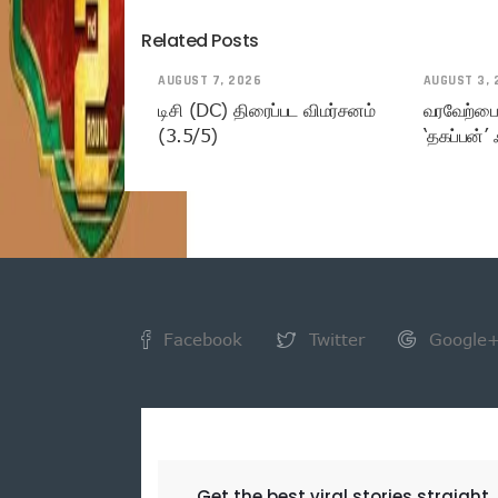
Related Posts
AUGUST 7, 2026
AUGUST 3, 
டிசி (DC) திரைப்பட விமர்சனம்
வரவேற்பைப
(3.5/5)
‘தகப்பன்’ ஃ
Facebook
Twitter
Google
NEWSLETTER
Get the best viral stories straight