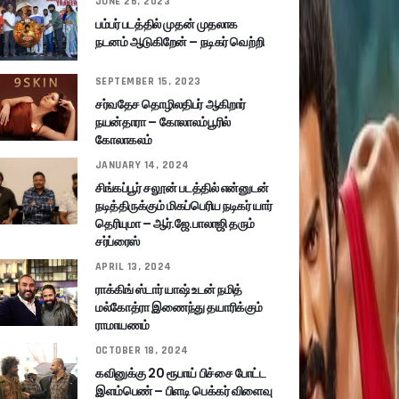
JUNE 26, 2023
பம்பர் படத்தில் முதன் முதலாக
நடனம் ஆடுகிறேன் – நடிகர் வெற்றி
SEPTEMBER 15, 2023
சர்வதேச தொழிலதிபர் ஆகிறார்
நயன்தாரா – கோலாலம்பூரில்
கோலாகலம்
JANUARY 14, 2024
சிங்கப்பூர் சலூன் படத்தில் என்னுடன்
நடித்திருக்கும் மிகப்பெரிய நடிகர் யார்
தெரியுமா – ஆர்.ஜே.பாலாஜி தரும்
சர்ப்ரைஸ்
APRIL 13, 2024
ராக்கிங் ஸ்டார் யாஷ் உடன் நமித்
மல்கோத்ரா இணைந்து தயாரிக்கும்
ராமாயணம்
OCTOBER 18, 2024
கவினுக்கு 20 ரூபாய் பிச்சை போட்ட
இளம்பெண் – பிளடி பெக்கர் விளைவு