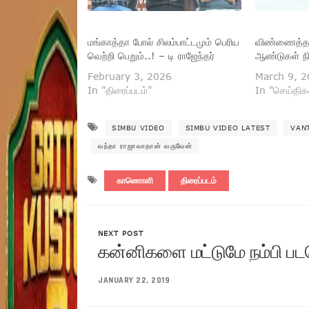
மங்காத்தா போல் சிலம்பாட்டமும் பெரிய
விண்ணைத்தா
வெற்றி பெறும்..! – டி ராஜேந்தர்
ஆண்டுகள் நி
February 3, 2026
March 9, 
In "திரைப்படம்"
In "செய்திக
SIMBU VIDEO
SIMBU VIDEO LATEST
VAN
வந்தா ராஜாவாதான் வருவேன்
காணொளி
திரைப்படம்
NEXT POST
கன்னிகளை மட்டுமே நம்பி படம
JANUARY 22, 2019