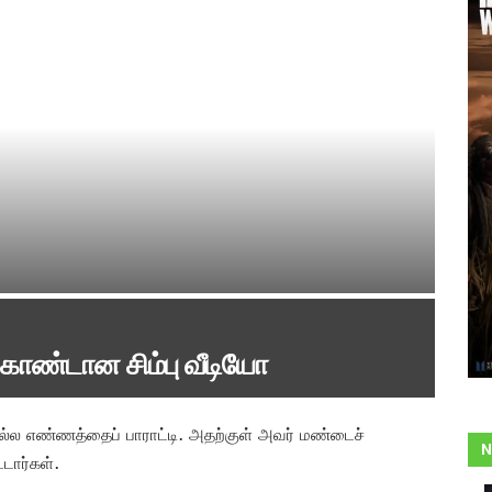
 – காண்டான சிம்பு வீடியோ
ல்ல எண்ணத்தைப் பாராட்டி. அதற்குள் அவர் மண்டைச்
N
ட்டார்கள்.