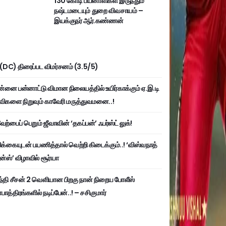
130 கோடி பயனாளிகள் இருந்தும்
நஷ்டமடையும் துறை விவசாயம் –
இயக்குநர் ஆர்.கண்ணன்
ி (DC) திரைப்பட விமர்சனம் (3.5/5)
்னை பன்னாட்டு விமான நிலையத்தில் உயிர்காக்கும் ஏ.இ.டி
விகளை நிறுவும் காவேரி மருத்துவமனை..!
ற்பைப் பெறும் ஜீவாவின் ‘தகப்பன்’ ஃபர்ஸ்ட் லுக்!
பிக்கையுடன் பயணித்தால் வெற்றி கிடைக்கும்..! ‘விஸ்வநாத்
ன்ஸ்’ விழாவில் சூர்யா
்தி சீசன் 2 வெளியான பிறகு நான் நிறைய போலீஸ்
ாத்திரங்களில் நடிப்பேன்..! – சசிகுமார்