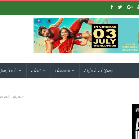
திரைப்படம்
கல்வி
பல்சுவை
சிறப்புக் கட்டுரை
ன சிம்பு வீடியோ