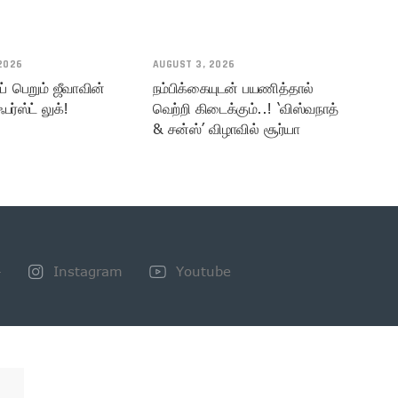
2026
AUGUST 3, 2026
் பெறும் ஜீவாவின்
நம்பிக்கையுடன் பயணித்தால்
பர்ஸ்ட் லுக்!
வெற்றி கிடைக்கும்..! ‘விஸ்வநாத்
& சன்ஸ்’ விழாவில் சூர்யா
+
Instagram
Youtube