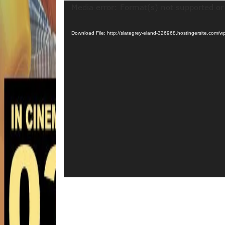
Video
Media error: Format(s) not supported or
Player
Download File: http://slategrey-eland-326968.hostingersite.c