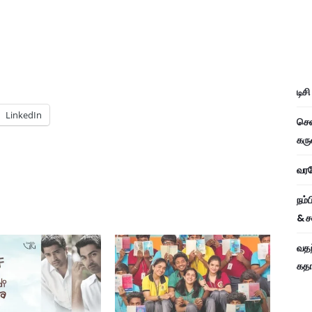
டிச
LinkedIn
சென
கரு
வரவே
நம்
& ச
வதந
கதாப