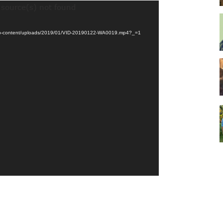
 source(s) not found
om/wp-content/uploads/2019/01/VID-20190122-WA0019.mp4?_=1