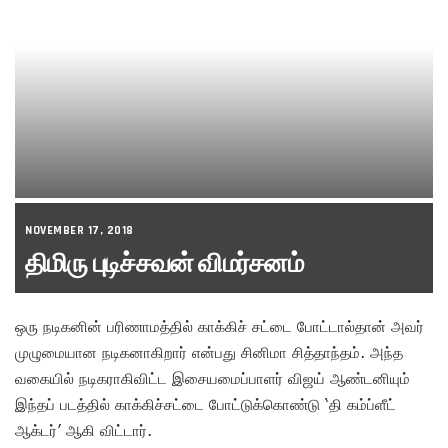
NOVEMBER 17, 2018
திமிரு புடிச்சவன் விமர்சனம்
ஒரு நடிகனின் பரிணாமத்தில் காக்கிச் சட்டை போட்டால்தான் அவர்
முழுமையான நடிகனாகிறார் என்பது சினிமா சித்தாந்தம். அந்த
வகையில் நடிகராகிவிட்ட இசையமைப்பாளர் விஜய் ஆண்டனியும்
இந்தப் படத்தில் காக்கிச்சட்டை போட்டுக்கொண்டு ‘தி கம்ப்ளீட்
ஆக்டர்’ ஆகி விட்டார்.