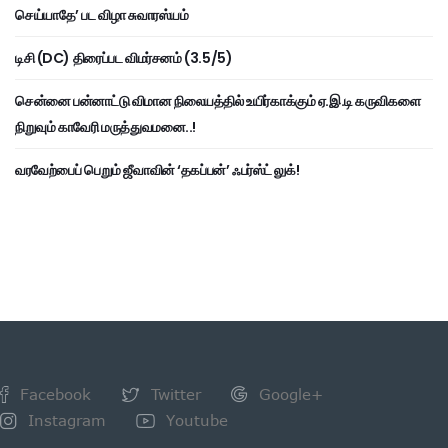
செய்யாதே’ பட விழா சுவாரஸ்யம்
டிசி (DC) திரைப்பட விமர்சனம் (3.5/5)
சென்னை பன்னாட்டு விமான நிலையத்தில் உயிர்காக்கும் ஏ.இ.டி கருவிகளை
நிறுவும் காவேரி மருத்துவமனை..!
வரவேற்பைப் பெறும் ஜீவாவின் ‘தகப்பன்’ ஃபர்ஸ்ட் லுக்!
Facebook
Twitter
Google+
Instagram
Youtube