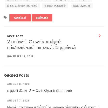
திமிரு புடிச்சவன் விமர்சனம்
நிவேதா பெத்துராஜ்
விஜய் ஆண்டனி
திரைப்படம்
விமர்சனம்
NEXT POST
2 பாய்ண்ட் O மனம் மயக்கும்
புள்ளினங்காள் பாடலைக் கேளுங்கள்
NOVEMBER 18, 2018
Related Posts
AUGUST 8, 2026
வதந்தி சீசன் 2 – வெப் தொடர் விமர்சனம்
AUGUST 7, 2026
ஹெச். ராஜாவை தமிழ்நாட்டு முதலமைச்சராகிய எஸ்.ராஜா..!