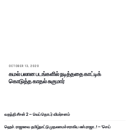
OCTOBER 13, 2020
கமல் பலான படங்களில் நடித்ததை காட்டிக்
கொடுத்த காதல் சுகுமார்
வதந்தி சீசன் 2 – வெப் தொடர் விமர்சனம்
ஹெச். ராஜாவை தமிழ்நாட்டு முதலமைச்சராகிய எஸ்.ராஜா..! – ‘செய்