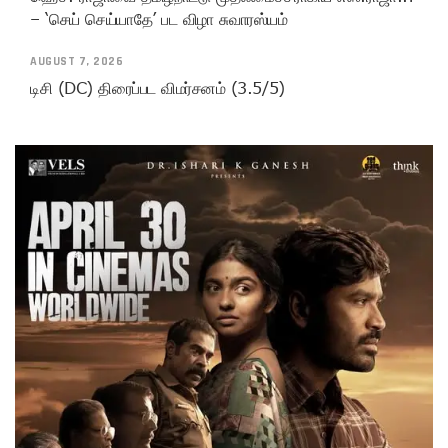
– ‘செய் செய்யாதே’ பட விழா சுவாரஸ்யம்
AUGUST 7, 2026
டிசி (DC) திரைப்பட விமர்சனம் (3.5/5)