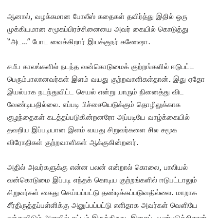
ஆனால், வழக்கமான போலீஸ் கதைகள் தவிர்த்து இதில் ஒரு
முக்கியமான சமூகப்பிரச்சினையை அவர் கையில் கொடுத்து
“அட…” போட வைக்கிறார் இயக்குநர் கணேஷா.
சமீப காலங்களில் நடந்த வன்கொடுமைக் குற்றங்களில் ஈடுபட்ட
பெரும்பாலானவர்கள் இளம் வயது குற்றவாளிகள்தான். இது ஏதோ
இயல்பாக நடந்துவிட்ட செயல் என்று யாரும் நினைத்து விட
வேண்டியதில்லை. எப்படி பிச்சையெடுக்கும் தொழிலுக்காக
குழந்தைகள் கடத்தப்படுகின்றனரோ அப்படியே வாழ்க்கையில்
தவறிய இப்படியான இளம் வயது சிறுவர்களை சில சமூக
விரோதிகள் குற்றவாளிகள் ஆக்குகின்றனர்.
அதில் அவர்களுக்கு என்ன பலன் என்றால் கொலை, பாலியல்
வன்கொடுமை இப்படி எந்தக் கொடிய குற்றங்களில் ஈடுபட்டாலும்
சிறுவர்கள் கைது செய்யப்பட்டு தண்டிக்கப்படுவதில்லை. மாறாக
சீர்திருத்தப்பள்ளிக்கு அனுப்பப்பட்டு எளிதாக அவர்கள் வெளியே
வந்துவிடும் அளவில் சட்டம் இருக்கிறது. இதைப் பயன்படுத்திதான்