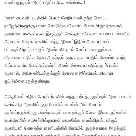
வைப்பதற்குள் அவர் படும்பாடு… உஸ்ஸ்ஸ்…!
‘நான் கடவுள்’ படத்தில் பெயர் தெரியாமலிருந்த மொட்ட
ராஜேந்திரனுக்கு பாலா கொடுத்த விலாசம் போல சிறுவர்களைத்
தவறான பாதைக்குள் இழுத்துச் செல்லும் வில்லனாக பல படங்களில்
அடியாள் கேரக்டர்களில் வந்த ‘தீனா’ இதில் அடையாளப்
பட்டிருக்கிறார். விஜய் ஆண்டனியுடன் போட்ட சவாலுக்காக
மீசையை எடுக்க நேர, அதற்கும் ஒரு சமூக லாஜிக் வேண்டி பெற்ற
அப்பனையே போட்டுத்தள்ளி அவர் மீசையை எடுப்பது ‘டெரர்’.
ஆனால், அந்த வீரியத்துக்குத் தோதாக இல்லாமல் அவரது
ஒட்டுமீசை உறுத்துகிறது.
அதேபோல் சிறிய கேரக்டர்களில் வந்த சம்பத்ராமுக்கும் அடையாளம்
சொல்கிற அளவில் ஒரு போலீஸ் கான்ஸ்டபிள் வேடம்
தரப்பட்டிருக்கிறது. வன்முறைப் பாதைக்குப் போன இளைஞர்களின்
பெற்றோரில் சு.செந்தில்குமரன் கவனிக்க வைக்கிறார். விஜய்
ஆண்டனி கொடுத்த தைரியத்தில் கோயில் குருக்களாக இருக்கும்
அவர் குத்துவாளைத் தூக்கும் அளவுக்கு ரௌத்திரம் பழகுவது