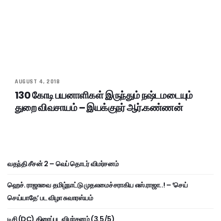
AUGUST 4, 2018
130 கோடி பயனாளிகள் இருந்தும் நஷ்டமடையும்
துறை விவசாயம் – இயக்குநர் ஆர்.கண்ணன்
வதந்தி சீசன் 2 – வெப் தொடர் விமர்சனம்
ஹெச். ராஜாவை தமிழ்நாட்டு முதலமைச்சராகிய எஸ்.ராஜா..! – ‘செய்
செய்யாதே’ பட விழா சுவாரஸ்யம்
டிசி (DC) திரைப்பட விமர்சனம் (3.5/5)