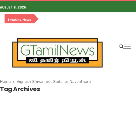
AUGUST 8, 2026
Breaking News
To
na
Home
Vignesh Shivan not Suits for Nayanthara
Tag Archives