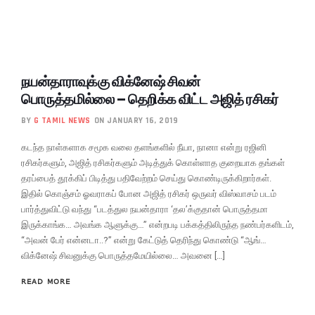
நயன்தாராவுக்கு விக்னேஷ் சிவன்
பொருத்தமில்லை – தெறிக்க விட்ட அஜித் ரசிகர்
BY
G TAMIL NEWS
ON JANUARY 16, 2019
கடந்த நாள்களாக சமூக வலை தளங்களில் நீயா, நானா என்று ரஜினி
ரசிகர்களும், அஜித் ரசிகர்களும் அடித்துக் கொள்ளாத குறையாக தங்கள்
தரப்பைத் தூக்கிப் பிடித்து பதிவேற்றம் செய்து கொண்டிருக்கிறார்கள்.
இதில் கொஞ்சம் ஓவராகப் போன அஜித் ரசிகர் ஒருவர் விஸ்வாசம் படம்
பார்த்துவிட்டு வந்து “படத்துல நயன்தாரா ‘தல’க்குதான் பொருத்தமா
இருக்காங்க… அவங்க ஆளுக்கு…” என்றபடி பக்கத்திலிருந்த நண்பர்களிடம்,
“அவன் பேர் என்னடா..?” என்று கேட்டுத் தெரிந்து கொண்டு “ஆங்…
விக்னேஷ் சிவனுக்கு பொருத்தமேயில்லை… அவனை […]
READ MORE