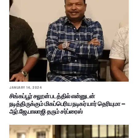
JANUARY 14, 2024
சிங்கப்பூர் சலூன் படத்தில் என்னுடன்
நடித்திருக்கும் மிகப்பெரிய நடிகர் யார் தெரியுமா –
ஆர்.ஜே.பாலாஜி தரும் சர்ப்ரைஸ்