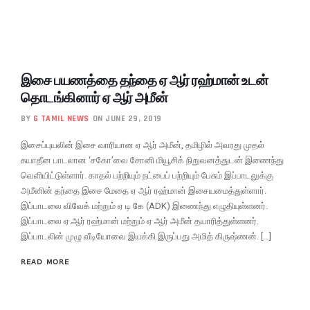
இசை பயணத்தை தந்தை ஏ ஆர் ரஹ்மான் உடன்
தொடங்கினார் ஏ ஆர் அமீன்
BY
G TAMIL NEWS
ON JUNE 29, 2019
இசைப்புயலின் இசை வாரியான ஏ ஆர் அமீன், தமிழில் அவரது முதல்
சுயாதீன பாடலான ‘சகோ’வை சோனி மியூசிக் நிறுவனத்துடன் இணைந்து
வெளியிட்டுள்ளார். காதல் பற்றியும் நட்பைப் பற்றியும் பேசும் இப்பாடலுக்கு
அமீனின் தந்தை இசை மேதை ஏ ஆர் ரஹ்மான் இசையமைத்துள்ளார்.
இப்பாடலை விவேக் மற்றும் ஏ டி கே (ADK) இணைந்து எழுதியுள்ளனர்.
இப்பாடலை ஏ.ஆர் ரஹ்மான் மற்றும் ஏ ஆர் அமீன் தயாரித்துள்ளனர்.
இப்பாடலின் முழு வீடியோவை இயக்கி இருப்பது அமித் கிருஷ்ணன். […]
READ MORE