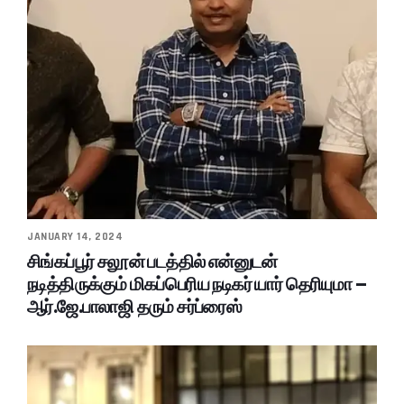
JANUARY 14, 2024
சிங்கப்பூர் சலூன் படத்தில் என்னுடன்
நடித்திருக்கும் மிகப்பெரிய நடிகர் யார் தெரியுமா –
ஆர்.ஜே.பாலாஜி தரும் சர்ப்ரைஸ்