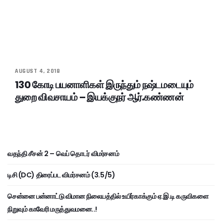
AUGUST 4, 2018
130 கோடி பயனாளிகள் இருந்தும் நஷ்டமடையும்
துறை விவசாயம் – இயக்குநர் ஆர்.கண்ணன்
வதந்தி சீசன் 2 – வெப் தொடர் விமர்சனம்
டிசி (DC) திரைப்பட விமர்சனம் (3.5/5)
சென்னை பன்னாட்டு விமான நிலையத்தில் உயிர்காக்கும் ஏ.இ.டி கருவிகளை
நிறுவும் காவேரி மருத்துவமனை..!