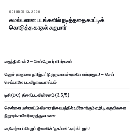
OCTOBER 13, 2020
கமல் பலான படங்களில் நடித்ததை காட்டிக்
கொடுத்த காதல் சுகுமார்
வதந்தி சீசன் 2 – வெப் தொடர் விமர்சனம்
ஹெச். ராஜாவை தமிழ்நாட்டு முதலமைச்சராகிய எஸ்.ராஜா..! – ‘செய்
செய்யாதே’ பட விழா சுவாரஸ்யம்
டிசி (DC) திரைப்பட விமர்சனம் (3.5/5)
சென்னை பன்னாட்டு விமான நிலையத்தில் உயிர்காக்கும் ஏ.இ.டி கருவிகளை
நிறுவும் காவேரி மருத்துவமனை..!
வரவேற்பைப் பெறும் ஜீவாவின் ‘தகப்பன்’ ஃபர்ஸ்ட் லுக்!