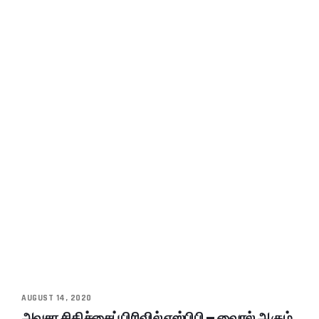
AUGUST 14, 2020
அவசர சிகிச்சைப் பிரிவில் எஸ்பிபி – வைரல் ஆகும்