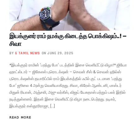
இயக்குனர் ராம் நமக்கு கிடைத்த பொக்கிஷம்..! –
சிவா
BY
G TAMIL NEWS
ON JUNE 29, 2025
*இயக்குநர் ராமின் ’பறந்து போ’ படத்தின் இசை வெளியீட்டு விழா!* ஜியோ
ஹாட்ஸ்டார் – ஜிகேஎஸ் புரொடக்‌ஷன் – செவன் சீஸ் & செவன் ஹில்ஸ்
புரொடக்‌ஷன்ஸ் தயாரிப்பில் ராம் இயக்கத்தில் ஃபீல் குட் படமான ‘பறந்து
போ’ ஜூலை 4 அன்று வெளியாகிறது. சிவா, கிரேஸ் ஆண்டனி, மாஸ்டர்
மிதுன் ரியான், அஞ்சலி, அஜு வர்கீஸ், விஜய் யேசுதாஸ் மற்றும் பலர் இதில்
நடித்துள்ளனர். இதன் இசை வெளியீட்டு விழா நடைபெற்றது. நடிகர்,
இயக்குநர் கஸ்தூரிராஜா, […]
READ MORE