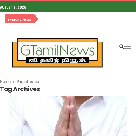
AUGUST 9, 2026
Breaking News
To
na
Home
Paranthu po
Tag Archives