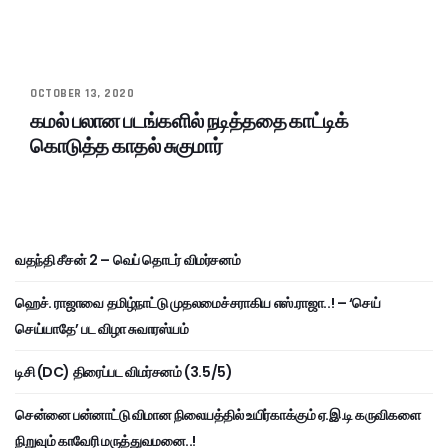
OCTOBER 13, 2020
கமல் பலான படங்களில் நடித்ததை காட்டிக்
கொடுத்த காதல் சுகுமார்
வதந்தி சீசன் 2 – வெப் தொடர் விமர்சனம்
ஹெச். ராஜாவை தமிழ்நாட்டு முதலமைச்சராகிய எஸ்.ராஜா..! – ‘செய்
செய்யாதே’ பட விழா சுவாரஸ்யம்
டிசி (DC) திரைப்பட விமர்சனம் (3.5/5)
சென்னை பன்னாட்டு விமான நிலையத்தில் உயிர்காக்கும் ஏ.இ.டி கருவிகளை
நிறுவும் காவேரி மருத்துவமனை..!