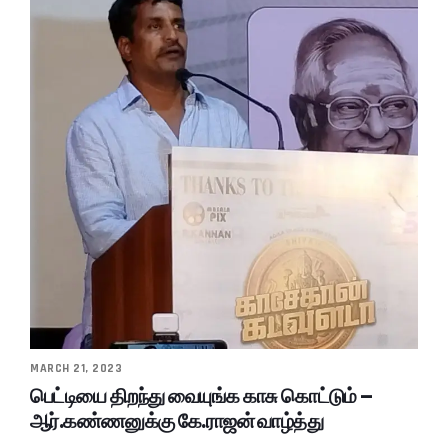
MARCH 21, 2023
பெட்டியை திறந்து வையுங்க காசு கொட்டும் –
ஆர்.கண்ணனுக்கு கே.ராஜன் வாழ்த்து