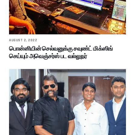
AUGUST 2, 2022
பொன்னியின் செல்வனுக்கு சவுண்ட் மிக்ஸிங்
செய்யும் அவெஞ்சர்ஸ் பட வல்லுநர்