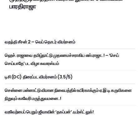
பாரதிராஜா
வதந்தி சீசன் 2 – வெப் தொடர் விமர்சனம்
ஹெச். ராஜாவை தமிழ்நாட்டு முதலமைச்சராகிய எஸ்.ராஜா..! – ‘செய்
செய்யாதே’ பட விழா சுவாரஸ்யம்
டிசி (DC) திரைப்பட விமர்சனம் (3.5/5)
சென்னை பன்னாட்டு விமான நிலையத்தில் உயிர்காக்கும் ஏ.இ.டி கருவிகளை
நிறுவும் காவேரி மருத்துவமனை..!
வரவேற்பைப் பெறும் ஜீவாவின் ‘தகப்பன்’ ஃபர்ஸ்ட் லுக்!