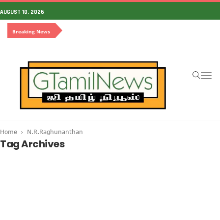
AUGUST 10, 2026
Breaking News
To
na
Home
N.R.Raghunanthan
Tag Archives