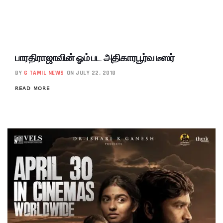
பாரதிராஜாவின் ஓம் பட அதிகாரபூர்வ டீஸர்
BY
G TAMIL NEWS
ON JULY 22, 2018
READ MORE