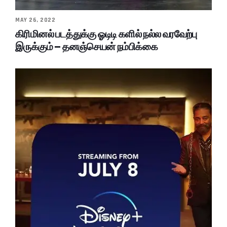
MAY 26, 2022
கிரிமினல் படத்துக்கு ஓடிடி களில் நல்ல வரவேற்பு
இருக்கும் – தனஞ்செயன் நம்பிக்கை