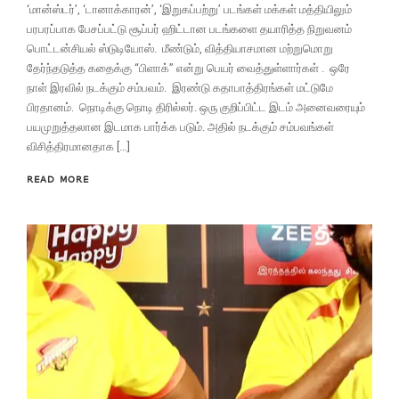
‘மான்ஸ்டர்’, ‘டானாக்காரன்’, ‘இறுகப்பற்று’ படங்கள் மக்கள் மத்தியிலும்
பரபரப்பாக பேசப்பட்டு சூப்பர் ஹிட்டான படங்களை தயாரித்த நிறுவனம்
பொட்டன்சியல் ஸ்டுடியோஸ். மீண்டும், வித்தியாசமான மற்றுமொறு
தேர்ந்தடுத்த கதைக்கு “பிளாக்” என்று பெயர் வைத்துள்ளார்கள் . ஒரே
நாள் இரவில் நடக்கும் சம்பவம். இரண்டு கதாபாத்திரங்கள் மட்டுமே
பிரதானம். நொடிக்கு நொடி திரில்லர். ஒரு குறிப்பிட்ட இடம் அனைவரையும்
பயமுறுத்தலான இடமாக பார்க்க படும். அதில் நடக்கும் சம்பவங்கள்
விசித்திரமானதாக […]
READ MORE