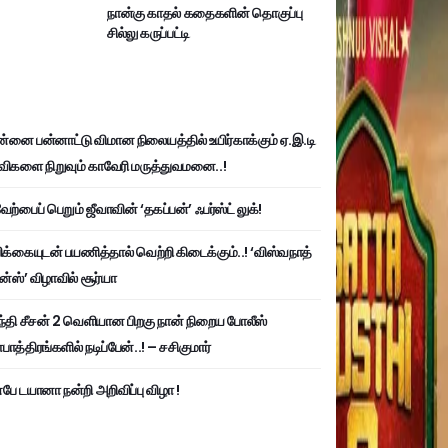
நான்கு காதல் கதைகளின் தொகுப்பு
சில்லு கருப்பட்டி
்னை பன்னாட்டு விமான நிலையத்தில் உயிர்காக்கும் ஏ.இ.டி
விகளை நிறுவும் காவேரி மருத்துவமனை..!
ற்பைப் பெறும் ஜீவாவின் ‘தகப்பன்’ ஃபர்ஸ்ட் லுக்!
பிக்கையுடன் பயணித்தால் வெற்றி கிடைக்கும்..! ‘விஸ்வநாத்
ன்ஸ்’ விழாவில் சூர்யா
்தி சீசன் 2 வெளியான பிறகு நான் நிறைய போலீஸ்
ாத்திரங்களில் நடிப்பேன்..! – சசிகுமார்
பே டயானா நன்றி அறிவிப்பு விழா !