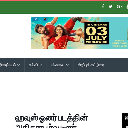
திரைப்படம்
கல்வி
பல்சுவை
சிறப்புக் கட்டுரை
ஹவுஸ் ஓனர் படத்தின்
அதிகாரபூர்வ டீஸர்