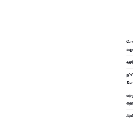
சென
கரு
வரவே
நம்
& ச
வதந
கதாப
அன்