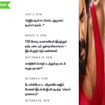
EWS
JULY 3, 2018
அஜித் நடிச்சா அசல், புதுமுகம்
நடிச்சா நகல்..?
AUGUST 4, 2018
130 கோடி பயனாளிகள் இருந்தும்
நஷ்டமடையும் துறை விவசாயம் –
இயக்குநர் ஆர்.கண்ணன்
SEPTEMBER 13, 2018
காற்றின் மொழி படத்துக்கு பாடல்
எழுத தயாரா?
OCTOBER 6, 2018
டோக்கியோ பட விழாவில் ராஜீவ்
மேனன் இயக்கி ஜி.வி நடித்த ‘சர்வம்
தாளமயம்’
OCTOBER 26, 2018