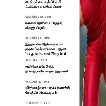
வட சென்னை படத்தில் அமீர்
ஆன்ட்ரியா காட்சிகள் நீக்கம்
NOVEMBER 13, 2018
மனைவி ரஜினியைப் பிரிந்தார்
விஷ்ணு விஷால்
DECEMBER 6, 2018
இந்தியாவில் அதிக சம்பளம் –
முதலிடம் சல்மான் கான்… ரஜினி
14வது இடம்… கமல் 71வது இடம்
JANUARY 1, 2019
லாஸ் வேகாஸில் பிறந்த
நயன்தாராவின் காதல் புத்தாண்டு
JANUARY 22, 2019
இந்தி காஞ்சனா – ராகவா லாரன்ஸ்
வேடத்தில் அக்‌ஷய்குமார்
FEBRUARY 21, 2019