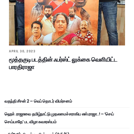
APRIL 30, 2023
மூத்தகுடி படத்தின் ஃபர்ஸ்ட் லுக்கை வெளியிட்ட
பாரதிராஜா
வதந்தி சீசன் 2 – வெப் தொடர் விமர்சனம்
ஹெச். ராஜாவை தமிழ்நாட்டு முதலமைச்சராகிய எஸ்.ராஜா..! – ‘செய்
செய்யாதே’ பட விழா சுவாரஸ்யம்