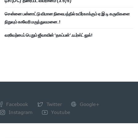
டிசி (DC) திரைப்பட விமர்சனம் (3.5/5)
சென்னை பன்னாட்டு விமான நிலையத்தில் உயிர்காக்கும் ஏ.இ.டி கருவிகளை
நிறுவும் காவேரி மருத்துவமனை..!
வரவேற்பைப் பெறும் ஜீவாவின் ‘தகப்பன்’ ஃபர்ஸ்ட் லுக்!
Facebook
Twitter
Google+
Instagram
Youtube
NEWSLETTER