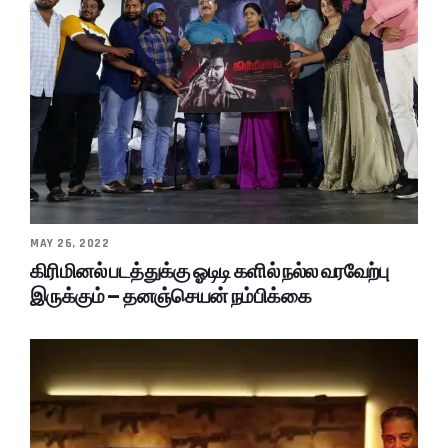
MAY 26, 2022
கிரிமினல் படத்துக்கு ஓடிடி களில் நல்ல வரவேற்பு
இருக்கும் – தனஞ்செயன் நம்பிக்கை