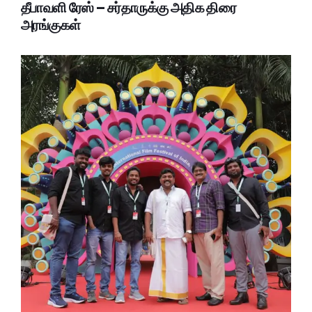
தீபாவளி ரேஸ் – சர்தாருக்கு அதிக திரை
அரங்குகள்