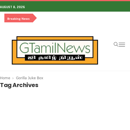
AUGUST 8, 2026
Breaking News
To
na
Home
Gorilla Juke Box
Tag Archives