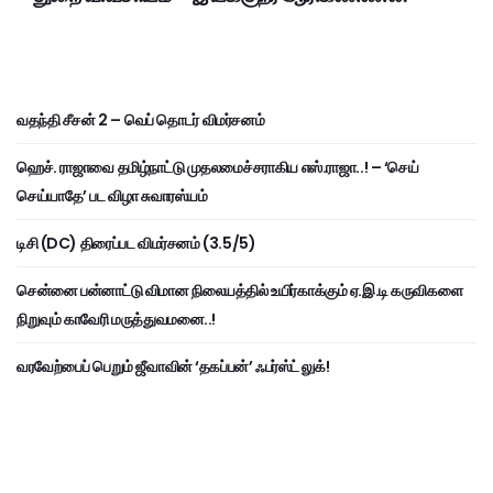
வதந்தி சீசன் 2 – வெப் தொடர் விமர்சனம்
ஹெச். ராஜாவை தமிழ்நாட்டு முதலமைச்சராகிய எஸ்.ராஜா..! – ‘செய்
செய்யாதே’ பட விழா சுவாரஸ்யம்
டிசி (DC) திரைப்பட விமர்சனம் (3.5/5)
சென்னை பன்னாட்டு விமான நிலையத்தில் உயிர்காக்கும் ஏ.இ.டி கருவிகளை
நிறுவும் காவேரி மருத்துவமனை..!
வரவேற்பைப் பெறும் ஜீவாவின் ‘தகப்பன்’ ஃபர்ஸ்ட் லுக்!