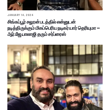
JANUARY 14, 2024
சிங்கப்பூர் சலூன் படத்தில் என்னுடன்
நடித்திருக்கும் மிகப்பெரிய நடிகர் யார் தெரியுமா –
ஆர்.ஜே.பாலாஜி தரும் சர்ப்ரைஸ்