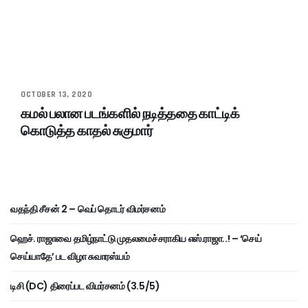
OCTOBER 13, 2020
கமல் பலான படங்களில் நடித்ததை காட்டிக்
கொடுத்த காதல் சுகுமார்
வதந்தி சீசன் 2 – வெப் தொடர் விமர்சனம்
ஹெச். ராஜாவை தமிழ்நாட்டு முதலமைச்சராகிய எஸ்.ராஜா..! – ‘செய்
செய்யாதே’ பட விழா சுவாரஸ்யம்
டிசி (DC) திரைப்பட விமர்சனம் (3.5/5)