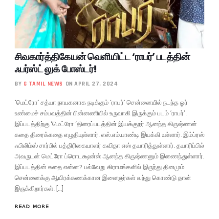
சிவகார்த்திகேயன் வெளியிட்ட ‘ராபர்’ படத்தின்
ஃபர்ஸ்ட் லுக் போஸ்டர்!
BY
G TAMIL NEWS
ON APRIL 27, 2024
‘மெட்ரோ’ சத்யா நாயகனாக நடிக்கும் ‘ராபர்’ சென்னையில் நடந்த ஓர்
உண்மைச் சம்பவத்தின் பின்னணியில் உருவாகி இருக்கும் படம் ‘ராபர்’.
இப்படத்திற்கு ‘மெட்ரோ ‘திரைப்படத்தின் இயக்குநர் ஆனந்த கிருஷ்ணன்
கதை திரைக்கதை எழுதியுள்ளார். எஸ்.எம்.பாண்டி இயக்கி உள்ளார். இம்ப்ரஸ்
ஃபிலிம்ஸ் சார்பில் பத்திரிகையாளர் கவிதா எஸ் தயாரித்துள்ளார். தயாரிப்பில்
அவருடன் மெட்ரோ ப்ரொடக்ஷன்ஸ் ஆனந்த கிருஷ்ணனும் இணைந்துள்ளார்.
இப்படத்தின் கதை என்ன? பல்வேறு கிராமங்களில் இருந்து தினமும்
சென்னைக்கு ஆயிரக்கணக்கான இளைஞர்கள் வந்து கொண்டு தான்
இருக்கிறார்கள். […]
READ MORE