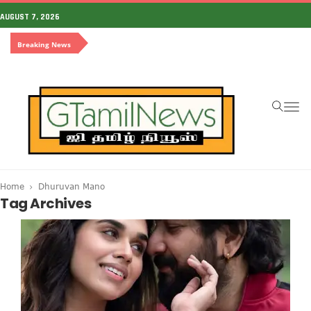
AUGUST 7, 2026
Breaking News
To
na
Home
Dhuruvan Mano
Tag Archives