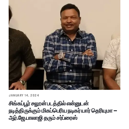
JANUARY 14, 2024
சிங்கப்பூர் சலூன் படத்தில் என்னுடன்
நடித்திருக்கும் மிகப்பெரிய நடிகர் யார் தெரியுமா –
ஆர்.ஜே.பாலாஜி தரும் சர்ப்ரைஸ்