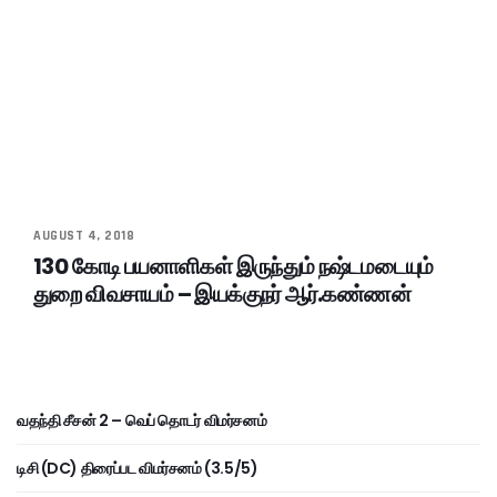
AUGUST 4, 2018
130 கோடி பயனாளிகள் இருந்தும் நஷ்டமடையும்
துறை விவசாயம் – இயக்குநர் ஆர்.கண்ணன்
வதந்தி சீசன் 2 – வெப் தொடர் விமர்சனம்
டிசி (DC) திரைப்பட விமர்சனம் (3.5/5)