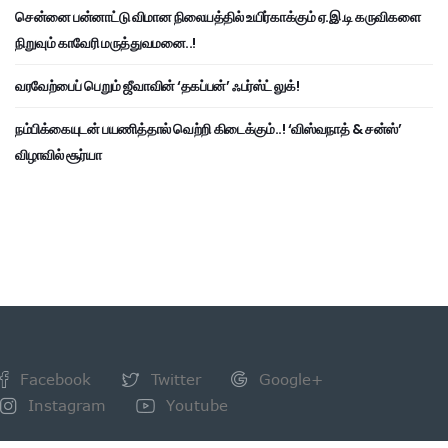
சென்னை பன்னாட்டு விமான நிலையத்தில் உயிர்காக்கும் ஏ.இ.டி கருவிகளை
நிறுவும் காவேரி மருத்துவமனை..!
வரவேற்பைப் பெறும் ஜீவாவின் ‘தகப்பன்’ ஃபர்ஸ்ட் லுக்!
நம்பிக்கையுடன் பயணித்தால் வெற்றி கிடைக்கும்..! ‘விஸ்வநாத் & சன்ஸ்’
விழாவில் சூர்யா
Facebook
Twitter
Google+
Instagram
Youtube