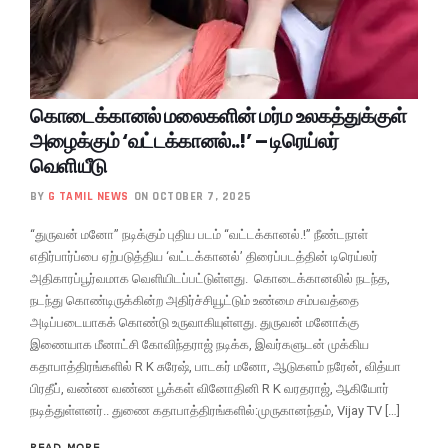
கொடைக்கானல் மலைகளின் மர்ம உலகத்துக்குள்
அழைக்கும் ‘வட்டக்கானல்..!’ – டிரெய்லர்
வெளியீடு
BY
G TAMIL NEWS
ON OCTOBER 7, 2025
“துருவன் மனோ” நடிக்கும் புதிய படம் “வட்டக்கானல்.!” நீண்டநாள்
எதிர்பார்ப்பை ஏற்படுத்திய ‘வட்டக்கானல்’ திரைப்படத்தின் டிரெய்லர்
அதிகாரப்பூர்வமாக வெளியிடப்பட்டுள்ளது. கொடைக்கானலில் நடந்த,
நடந்து கொண்டிருக்கின்ற அதிர்ச்சியூட்டும் உண்மை சம்பவத்தை
அடிப்படையாகக் கொண்டு உருவாகியுள்ளது. துருவன் மனோக்கு
இணையாக மீனாட்சி கோவிந்தராஜ் நடிக்க, இவர்களுடன் முக்கிய
கதாபாத்திரங்களில் R K சுரேஷ், பாடகர் மனோ, ஆடுகளம் நரேன், வித்யா
பிரதீப், வண்ண வண்ண பூக்கள் வினோதினி R K வரதராஜ், ஆகியோர்
நடித்துள்ளனர்.. துணை கதாபாத்திரங்களில்:முருகானந்தம், Vijay TV […]
READ MORE