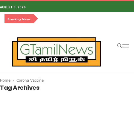
AUGUST 6, 2026
Breaking News
To
na
Home
Corona Vaccine
Tag Archives