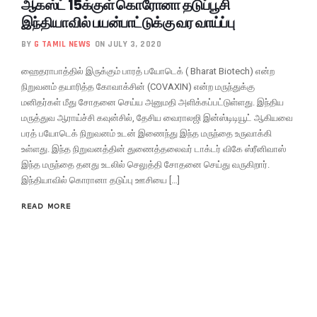
ஆகஸ்ட் 15க்குள் கொரோனா தடுப்பூசி
இந்தியாவில் பயன்பாட்டுக்கு வர வாய்ப்பு
BY
G TAMIL NEWS
ON JULY 3, 2020
ஹைதராபாத்தில் இருக்கும் பாரத் பயோடெக் ( Bharat Biotech) என்ற
நிறுவனம் தயாரித்த கோவாக்சின் (COVAXIN) என்ற மருந்துக்கு
மனிதர்கள் மீது சோதனை செய்ய அனுமதி அளிக்கப்பட்டுள்ளது. இந்திய
மருத்துவ ஆராய்ச்சி கவுன்சில், தேசிய வைராலஜி இன்ஸ்டிடியூட் ஆகியவை
பரத் பயோடெக் நிறுவனம் உடன் இணைந்து இந்த மருந்தை உருவாக்கி
உள்ளது. இந்த நிறுவனத்தின் துணைத்தலைவர் டாக்டர் விகே ஸ்ரீனிவாஸ்
இந்த மருந்தை தனது உடலில் செலுத்தி சோதனை செய்து வருகிறார்.
இந்தியாவில் கொரானா தடுப்பு ஊசியை […]
READ MORE