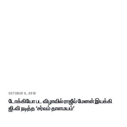
OCTOBER 6, 2018
டோக்கியோ பட விழாவில் ராஜீவ் மேனன் இயக்கி
ஜி.வி நடித்த ‘சர்வம் தாளமயம்’