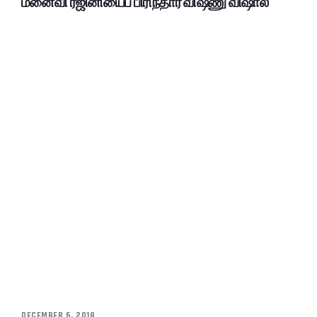
மனைவி ரஜினியைப் பிரிந்தார் விஷ்ணு விஷால்
DECEMBER 6, 2018