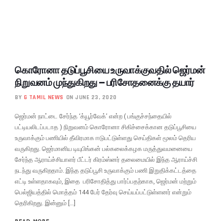
கொரோனா தடுப்பூசியை உருவாக்குவதில் ஜெர்மன்
நிறுவனம் முந்துகிறது – பரிசோதனைக்கு தயார்
BY
G TAMIL NEWS
ON JUNE 23, 2020
ஜெர்மன் நாட்டை சேர்ந்த ‘க்யூர்வேக்’ என்ற ( பங்குச்சந்தையில்
பட்டியலிடப்படாத ) நிறுவனம் கொரோனா சிகிச்சைக்கான தடுப்பூசியை
உருவாக்கும் பணியில் தீவிரமாக ஈடுபட்டுள்ளது செய்திகள் மூலம் தெரிய
வருகிறது. ஜெர்மானிய டியுபிங்கன் பல்கலைக்கழக மருத்துவமனையை
சேர்ந்த ஆராய்ச்சியாளர் பீட்டர் கிரம்ஸ்னர் தலைமையில் இந்த ஆராய்ச்சி
நடந்து வருகிறதாம். இந்த தடுப்பூசி உருவாக்கும் பணி இறுதிக்கட்டத்தை
எட்டி உள்ளதாகவும், இதை பரிசோதித்து பார்ப்பதற்காக, ஜெர்மன் மற்றும்
பெல்ஜியத்தில் மொத்தம் 144 பேர் தேர்வு செய்யப்பட்டுள்ளனர் என்றும்
தெரிகிறது. இன்னும் […]
READ MORE