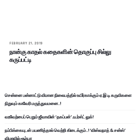
FEBRUARY 21, 2019
நான்கு காதல் கதைகளின் தொகுப்பு சில்லு
கருப்பட்டி
சென்னை பன்னாட்டு விமான நிலையத்தில் உயிர்காக்கும் ஏ.இ.டி கருவிகளை
நிறுவும் காவேரி மருத்துவமனை..!
வரவேற்பைப் பெறும் ஜீவாவின் ‘தகப்பன்’ ஃபர்ஸ்ட் லுக்!
நம்பிக்கையுடன் பயணித்தால் வெற்றி கிடைக்கும்..! ‘விஸ்வநாத் & சன்ஸ்’
விழாவில் சூர்யா