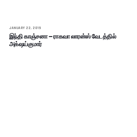
JANUARY 22, 2019
இந்தி காஞ்சனா – ராகவா லாரன்ஸ் வேடத்தில்
அக்‌ஷய்குமார்