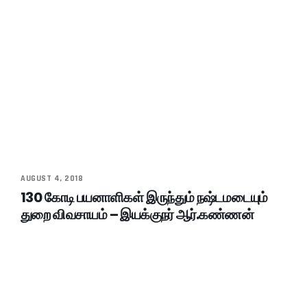
AUGUST 4, 2018
130 கோடி பயனாளிகள் இருந்தும் நஷ்டமடையும்
துறை விவசாயம் – இயக்குநர் ஆர்.கண்ணன்