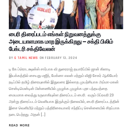
பைரி திரைப்படம் எங்கள் நிறுவனத்துக்கு
அடையாளமாக மாற இருக்கிறது – சக்தி பிலிம்
பேக்டரி சக்திவேலன்
BY
G TAMIL NEWS
ON FEBRUARY 13, 2024
டி கே ப்ரொடக்ஷன்ஸ் சார்பாக வி துரைராஜ் தயாரிப்பில் ஜான் கிளாடி
இயக்கத்தில் சையது மஜீத், மேக்னா எலன் மற்றும் விஜி சேகர் ஆகியோர்
நடிப்பில் தமிழ் திரையுலகில் இதுவரை இல்லாத முயற்சியாக அம்மா-மகன்
சென்டிமென்டின் பின்னணியில் முழுக்க முழுக்க புறா பந்தயத்தை
மையமாக வைத்து உருவாகியுள்ள திரைப்படம் பைரி. வரும் பிப்ரவரி 23
அன்று திரைப்படம் வெளியாக இருக்கும் நிலையில், பைரி திரைப்படத்தின்
இசை வெளியீடு மற்றும் பத்திரிகையாளர் சந்திப்பு சென்னையில் சிறப்பாக
நடைபெற்றது. அதன் […]
READ MORE