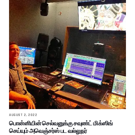
AUGUST 2, 2022
பொன்னியின் செல்வனுக்கு சவுண்ட் மிக்ஸிங்
செய்யும் அவெஞ்சர்ஸ் பட வல்லுநர்