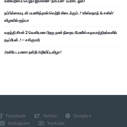
வரவேற்பைப் பெறும் ஜீவாவின் ‘தகப்பன்’ ஃபர்ஸ்ட் லுக்!
நம்பிக்கையுடன் பயணித்தால் வெற்றி கிடைக்கும்..! ‘விஸ்வநாத் & சன்ஸ்’
விழாவில் சூர்யா
வதந்தி சீசன் 2 வெளியான பிறகு நான் நிறைய போலீஸ் கதாபாத்திரங்களில்
நடிப்பேன்..! – சசிகுமார்
அன்பே டயானா நன்றி அறிவிப்பு விழா !
Facebook
Twitter
Google+
Instagram
Youtube