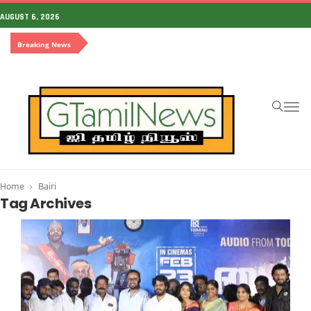
AUGUST 6, 2026
Breaking News
To
na
Home
Bairi
Tag Archives