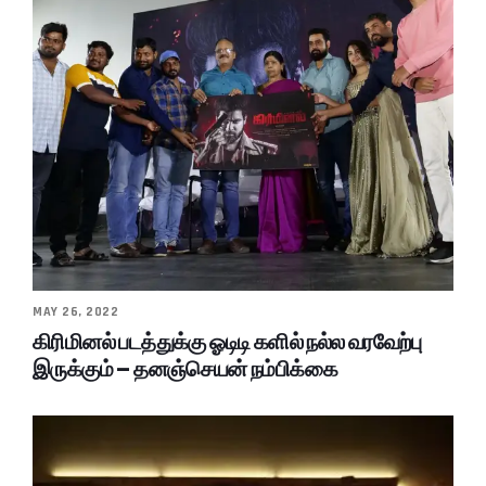
MAY 26, 2022
கிரிமினல் படத்துக்கு ஓடிடி களில் நல்ல வரவேற்பு
இருக்கும் – தனஞ்செயன் நம்பிக்கை