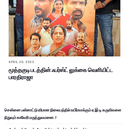
APRIL 30, 2023
மூத்தகுடி படத்தின் ஃபர்ஸ்ட் லுக்கை வெளியிட்ட
பாரதிராஜா
சென்னை பன்னாட்டு விமான நிலையத்தில் உயிர்காக்கும் ஏ.இ.டி கருவிகளை
நிறுவும் காவேரி மருத்துவமனை..!