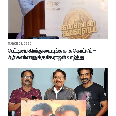
MARCH 21, 2023
பெட்டியை திறந்து வையுங்க காசு கொட்டும் –
ஆர்.கண்ணனுக்கு கே.ராஜன் வாழ்த்து