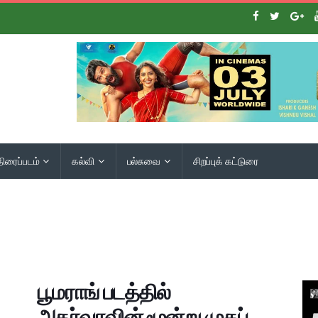
திரைப்படம்
கல்வி
பல்சுவை
சிறப்புக் கட்டுரை
பூமராங் படத்தில்
அதர்வாவின் மூன்று முகப்