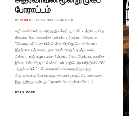
போராட்டம்
BY
VENU GOPAL
ON MARCH 30, 2018
ஆர். கண்ணன் தயாரித்து இயக்கும் பூமராங் படத்தில் மூன்று
விதமான தோற்றங்களில் நடிக்கிறார் அதர்வா. அதற்காக
‘ப்ரோஸ்தடிக்’ வகையில் மேக்கப் செய்து கொள்கிறாராம்.
இதற்காக ‘பத்மாவத்’, நவாசுதீன் சித்திக் நடித்த ‘மாம்’,
அமிதாப், ரிஷி கபூர் நடித்த 102 நாட் அவுட் ஆகிய படங்களில்
இப்படி ‘ப்ரோஸ்தடிக்’ மேக்கப்பால் புகழ்பெற்ற ‘ப்ரீத்திஷீல் சிங்’
மற்றும் ‘மார்க் ட்ராய் டிஸோசா’ வை அழைத்து வந்து
அதர்வாவுக்கு மேக்கப் பஒட வைத்திருக்கும் ஆர்.கண்ணன்
இது குறித்து கூறியது. “பூமராங்’கில் அதர்வாவின் […]
READ MORE