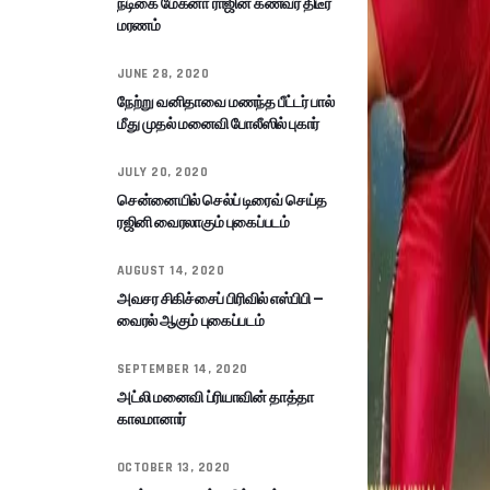
நடிகை மேக்னா ராஜின் கணவர் திடீர்
மரணம்
JUNE 28, 2020
நேற்று வனிதாவை மணந்த பீட்டர் பால்
மீது முதல் மனைவி போலீஸில் புகார்
JULY 20, 2020
சென்னையில் செல்ப் டிரைவ் செய்த
ரஜினி வைரலாகும் புகைப்படம்
AUGUST 14, 2020
அவசர சிகிச்சைப் பிரிவில் எஸ்பிபி –
வைரல் ஆகும் புகைப்படம்
SEPTEMBER 14, 2020
அட்லி மனைவி ப்ரியாவின் தாத்தா
காலமானார்
OCTOBER 13, 2020