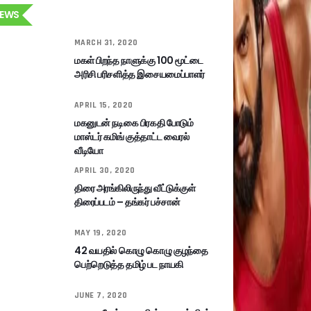
EWS
MARCH 31, 2020
மகள் பிறந்த நாளுக்கு 100 மூட்டை
அரிசி பரிசளித்த இசையமைப்பாளர்
APRIL 15, 2020
மகனுடன் நடிகை பிரகதி போடும்
மாஸ்டர் கமிங் குத்தாட்ட வைரல்
வீடியோ
APRIL 30, 2020
திரை அரங்கிலிருந்து வீட்டுக்குள்
திரைப்படம் – தங்கர் பச்சான்
MAY 19, 2020
42 வயதில் கொழு கொழு குழந்தை
பெற்றெடுத்த தமிழ் பட நாயகி
JUNE 7, 2020