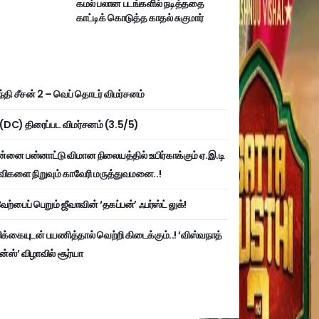
கமல் பலான படங்களில் நடித்ததை
காட்டிக் கொடுத்த காதல் சுகுமார்
்தி சீசன் 2 – வெப் தொடர் விமர்சனம்
ி (DC) திரைப்பட விமர்சனம் (3.5/5)
்னை பன்னாட்டு விமான நிலையத்தில் உயிர்காக்கும் ஏ.இ.டி
விகளை நிறுவும் காவேரி மருத்துவமனை..!
ற்பைப் பெறும் ஜீவாவின் ‘தகப்பன்’ ஃபர்ஸ்ட் லுக்!
பிக்கையுடன் பயணித்தால் வெற்றி கிடைக்கும்..! ‘விஸ்வநாத்
ன்ஸ்’ விழாவில் சூர்யா