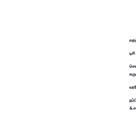
வதந
டிச
சென
கரு
வரவே
நம்
& ச