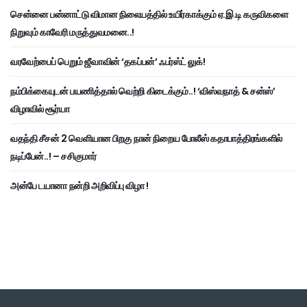
சென்னை பன்னாட்டு விமான நிலையத்தில் உயிர்காக்கும் ஏ.இ.டி கருவிகளை
நிறுவும் காவேரி மருத்துவமனை..!
வரவேற்பைப் பெறும் ஜீவாவின் ‘தகப்பன்’ ஃபர்ஸ்ட் லுக்!
நம்பிக்கையுடன் பயணித்தால் வெற்றி கிடைக்கும்..! ‘விஸ்வநாத் & சன்ஸ்’
விழாவில் சூர்யா
வதந்தி சீசன் 2 வெளியான பிறகு நான் நிறைய போலீஸ் கதாபாத்திரங்களில்
நடிப்பேன்..! – சசிகுமார்
அன்பே டயானா நன்றி அறிவிப்பு விழா !