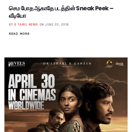
செம போத ஆகாதே படத்தின் Sneak Peek –
வீடியோ
BY
G TAMIL NEWS
ON JUNE 20, 2018
READ MORE