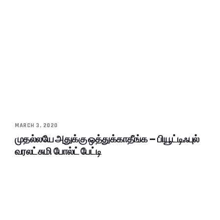
MARCH 3, 2020
முதல்லயே அதுக்கு ஒத்துக்காதீங்க – பியூட்டிஃபுல்
வரலட்சுமி போல்ட் பேட்டி