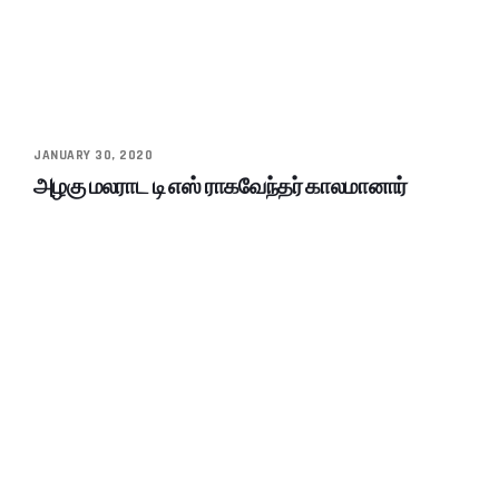
JANUARY 30, 2020
அழகு மலராட டி எஸ் ராகவேந்தர் காலமானார்