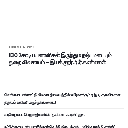
AUGUST 4, 2018
130 கோடி பயனாளிகள் இருந்தும் நஷ்டமடையும்
துறை விவசாயம் – இயக்குநர் ஆர்.கண்ணன்
சென்னை பன்னாட்டு விமான நிலையத்தில் உயிர்காக்கும் ஏ.இ.டி கருவிகளை
நிறுவும் காவேரி மருத்துவமனை..!
வரவேற்பைப் பெறும் ஜீவாவின் ‘தகப்பன்’ ஃபர்ஸ்ட் லுக்!
நம்பிக்கையுடன் பயணித்தால் வெற்றி கிடைக்கும்..! ‘விஸ்வநாத் & சன்ஸ்’