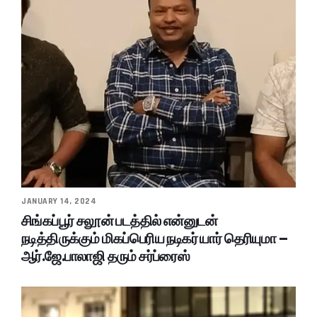
JANUARY 14, 2024
சிங்கப்பூர் சலூன் படத்தில் என்னுடன்
நடித்திருக்கும் மிகப்பெரிய நடிகர் யார் தெரியுமா –
ஆர்.ஜே.பாலாஜி தரும் சர்ப்ரைஸ்