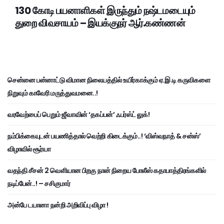
130 கோடி பயனாளிகள் இருந்தும் நஷ்டமடையும்
துறை விவசாயம் – இயக்குநர் ஆர்.கண்ணன்
சென்னை பன்னாட்டு விமான நிலையத்தில் உயிர்காக்கும் ஏ.இ.டி கருவிகளை
நிறுவும் காவேரி மருத்துவமனை..!
வரவேற்பைப் பெறும் ஜீவாவின் ‘தகப்பன்’ ஃபர்ஸ்ட் லுக்!
நம்பிக்கையுடன் பயணித்தால் வெற்றி கிடைக்கும்..! ‘விஸ்வநாத் & சன்ஸ்’
விழாவில் சூர்யா
வதந்தி சீசன் 2 வெளியான பிறகு நான் நிறைய போலீஸ் கதாபாத்திரங்களில்
நடிப்பேன்..! – சசிகுமார்
அன்பே டயானா நன்றி அறிவிப்பு விழா !