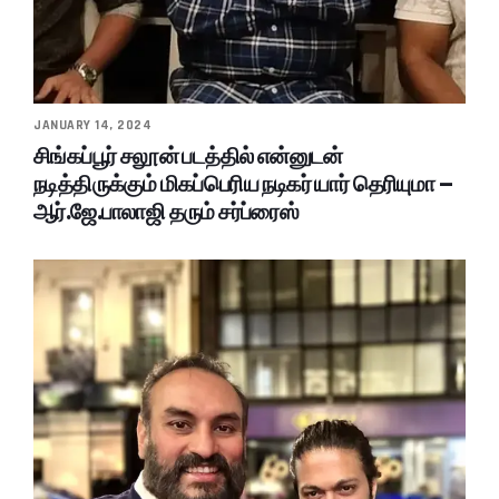
JANUARY 14, 2024
சிங்கப்பூர் சலூன் படத்தில் என்னுடன்
நடித்திருக்கும் மிகப்பெரிய நடிகர் யார் தெரியுமா –
ஆர்.ஜே.பாலாஜி தரும் சர்ப்ரைஸ்