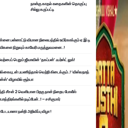
நான்கு காதல் கதைகளின் தொகுப்பு
சில்லு கருப்பட்டி
்னை பன்னாட்டு விமான நிலையத்தில் உயிர்காக்கும் ஏ.இ.டி
விகளை நிறுவும் காவேரி மருத்துவமனை..!
ற்பைப் பெறும் ஜீவாவின் ‘தகப்பன்’ ஃபர்ஸ்ட் லுக்!
பிக்கையுடன் பயணித்தால் வெற்றி கிடைக்கும்..! ‘விஸ்வநாத்
ன்ஸ்’ விழாவில் சூர்யா
்தி சீசன் 2 வெளியான பிறகு நான் நிறைய போலீஸ்
ாத்திரங்களில் நடிப்பேன்..! – சசிகுமார்
பே டயானா நன்றி அறிவிப்பு விழா !