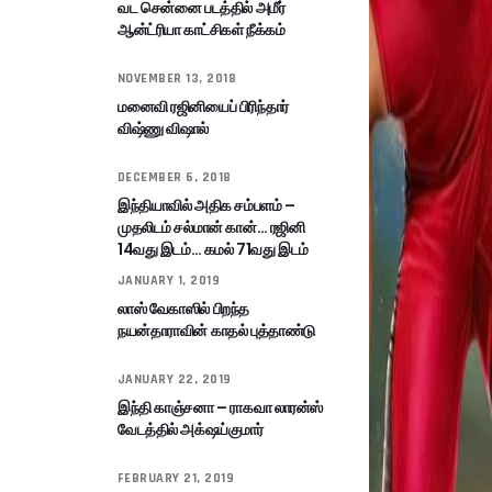
வட சென்னை படத்தில் அமீர்
ஆன்ட்ரியா காட்சிகள் நீக்கம்
NOVEMBER 13, 2018
மனைவி ரஜினியைப் பிரிந்தார்
விஷ்ணு விஷால்
DECEMBER 6, 2018
இந்தியாவில் அதிக சம்பளம் –
முதலிடம் சல்மான் கான்… ரஜினி
14வது இடம்… கமல் 71வது இடம்
JANUARY 1, 2019
லாஸ் வேகாஸில் பிறந்த
நயன்தாராவின் காதல் புத்தாண்டு
JANUARY 22, 2019
இந்தி காஞ்சனா – ராகவா லாரன்ஸ்
வேடத்தில் அக்‌ஷய்குமார்
FEBRUARY 21, 2019