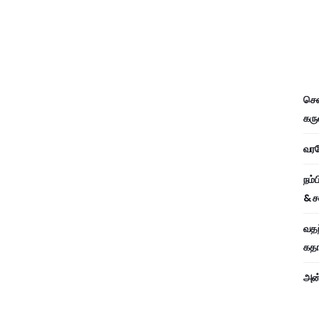
சென
கரு
வரவே
நம்
& ச
வதந
கதாப
அன்