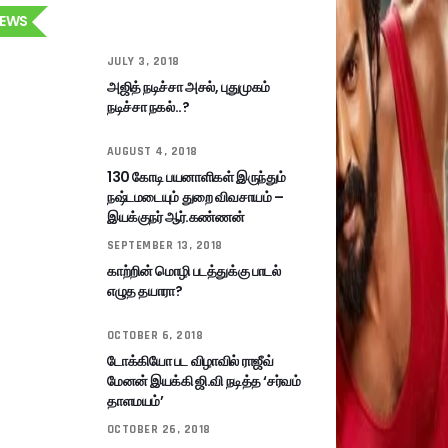
EWS
JULY 3, 2018
அஜித் நடிச்சா அசல், புதுமுகம்
நடிச்சா நகல்..?
AUGUST 4, 2018
130 கோடி பயனாளிகள் இருந்தும்
நஷ்டமடையும் துறை விவசாயம் –
இயக்குநர் ஆர்.கண்ணன்
SEPTEMBER 13, 2018
காற்றின் மொழி படத்துக்கு பாடல்
எழுத தயாரா?
OCTOBER 6, 2018
டோக்கியோ பட விழாவில் ராஜீவ்
மேனன் இயக்கி ஜி.வி நடித்த ‘சர்வம்
தாளமயம்’
OCTOBER 26, 2018