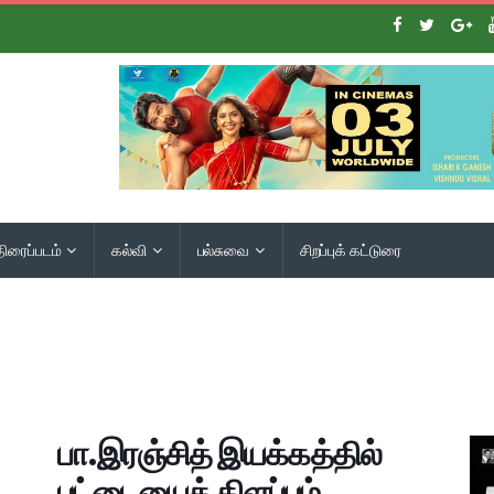
திரைப்படம்
கல்வி
பல்சுவை
சிறப்புக் கட்டுரை
பா.இரஞ்சித் இயக்கத்தில்
பட்டையைக் கிளப்பும்