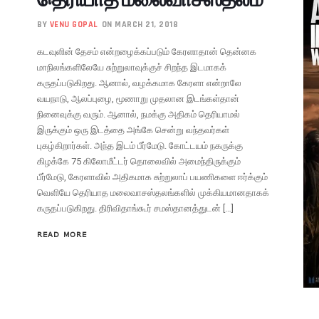
BY
VENU GOPAL
ON MARCH 21, 2018
கடவுளின் தேசம் என்றழைக்கப்படும் கேரளாதான் தென்னக
மாநிலங்களிலேயே சுற்றுலாவுக்குச் சிறந்த இடமாகக்
கருதப்படுகிறது. ஆனால், வழக்கமாக கேரளா என்றாலே
வயநாடு, ஆலப்புழை, மூணாறு முதலான இடங்கள்தான்
நினைவுக்கு வரும். ஆனால், நமக்கு அதிகம் தெரியாமல்
இருக்கும் ஒரு இடத்தை அங்கே சென்று வந்தவர்கள்
புகழ்கிறார்கள். அந்த இடம் பீர்மேடு. கோட்டயம் நகருக்கு
கிழக்கே 75 கிலோமீட்டர் தொலைவில் அமைந்திருக்கும்
பீர்மேடு, கேரளாவில் அதிகமாக சுற்றுலாப் பயணிகளை ஈர்க்கும்
வெளியே தெரியாத மலைவாசஸ்தலங்களில் முக்கியமானதாகக்
கருதப்படுகிறது. திரிவிதாங்கூர் சமஸ்தானத்துடன் […]
READ MORE