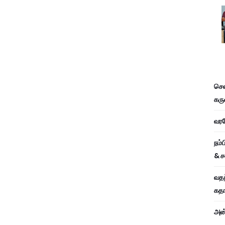
சென
கரு
வரவே
நம்
& ச
வதந
கதாப
அன்