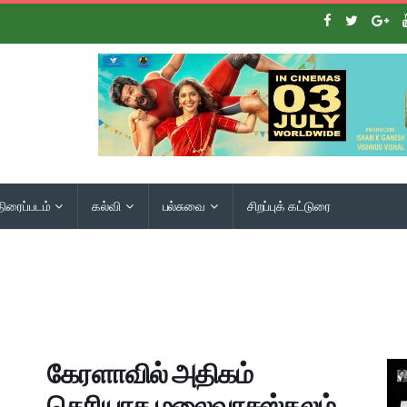
திரைப்படம்
கல்வி
பல்சுவை
சிறப்புக் கட்டுரை
கேரளாவில் அதிகம்
தெரியாத மலைவாசஸ்தலம்