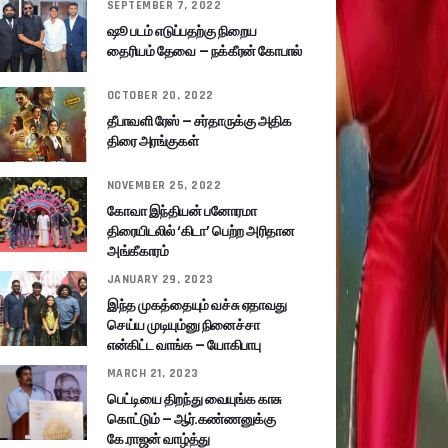
SEPTEMBER 7, 2022
ஷூ படம் எடுப்பதற்கு நிறைய
தைரியம் தேவை – நக்கீரன் கோபால்
OCTOBER 20, 2022
தீபாவளி ரேஸ் – சர்தாருக்கு அதிக
திரை அரங்குகள்
NOVEMBER 25, 2022
கோவா இந்தியன் பனோரமா
திரையிடலில் ‘கிடா’ பெற்ற அரிதான
அங்கீகாரம்
JANUARY 29, 2023
இந்த முகத்தையும் வச்சு ஏதாவது
செய்ய முடியும்னு நினைச்சா
என்கிட்ட வாங்க – யோகிபாபு
MARCH 21, 2023
பெட்டியை திறந்து வையுங்க காசு
கொட்டும் – ஆர்.கண்ணனுக்கு
கே.ராஜன் வாழ்த்து