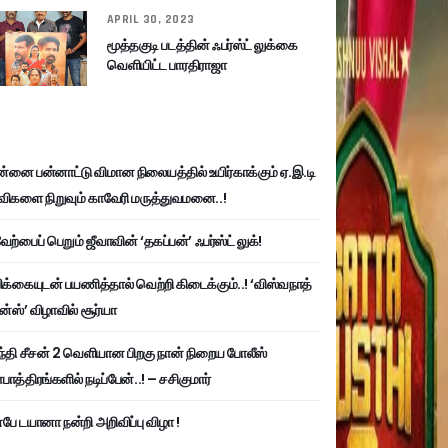
APRIL 30, 2023
மூத்தகுடி படத்தின் ஃபர்ஸ்ட் லுக்கை
வெளியிட்ட பாரதிராஜா
்னை பன்னாட்டு விமான நிலையத்தில் உயிர்காக்கும் ஏ.இ.டி
விகளை நிறுவும் காவேரி மருத்துவமனை..!
ற்பைப் பெறும் ஜீவாவின் ‘தகப்பன்’ ஃபர்ஸ்ட் லுக்!
பிக்கையுடன் பயணித்தால் வெற்றி கிடைக்கும்..! ‘விஸ்வநாத்
ன்ஸ்’ விழாவில் சூர்யா
்தி சீசன் 2 வெளியான பிறகு நான் நிறைய போலீஸ்
ாத்திரங்களில் நடிப்பேன்..! – சசிகுமார்
பே டயானா நன்றி அறிவிப்பு விழா !