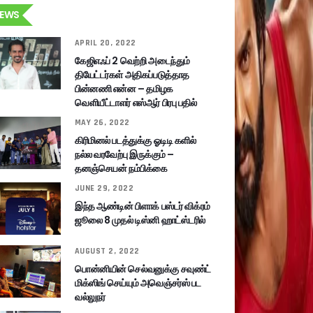
EWS
APRIL 20, 2022
கேஜிஎஃப் 2 வெற்றி அடைந்தும்
தியேட்டர்கள் அதிகப்படுத்தாத
பின்னணி என்ன – தமிழக
வெளியீட்டாளர் எஸ்ஆர் பிரபு பதில்
MAY 26, 2022
கிரிமினல் படத்துக்கு ஓடிடி களில்
நல்ல வரவேற்பு இருக்கும் –
தனஞ்செயன் நம்பிக்கை
JUNE 29, 2022
இந்த ஆண்டின் பிளாக் பஸ்டர் விக்ரம்
ஜூலை 8 முதல் டிஸ்னி ஹாட்ஸ்டரில்
AUGUST 2, 2022
பொன்னியின் செல்வனுக்கு சவுண்ட்
மிக்ஸிங் செய்யும் அவெஞ்சர்ஸ் பட
வல்லுநர்