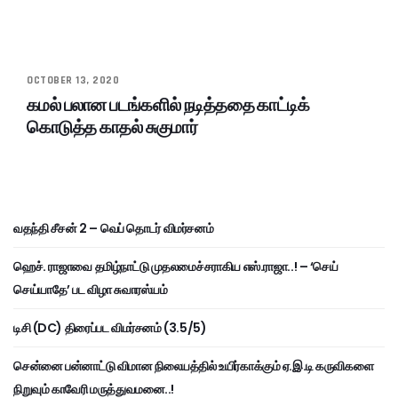
OCTOBER 13, 2020
கமல் பலான படங்களில் நடித்ததை காட்டிக்
கொடுத்த காதல் சுகுமார்
வதந்தி சீசன் 2 – வெப் தொடர் விமர்சனம்
ஹெச். ராஜாவை தமிழ்நாட்டு முதலமைச்சராகிய எஸ்.ராஜா..! – ‘செய்
செய்யாதே’ பட விழா சுவாரஸ்யம்
டிசி (DC) திரைப்பட விமர்சனம் (3.5/5)
சென்னை பன்னாட்டு விமான நிலையத்தில் உயிர்காக்கும் ஏ.இ.டி கருவிகளை
நிறுவும் காவேரி மருத்துவமனை..!