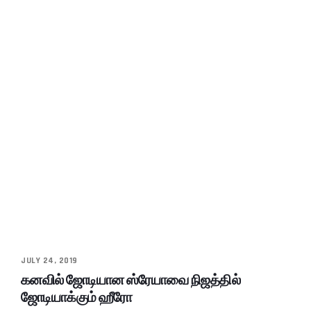
JULY 24, 2019
கனவில் ஜோடியான ஸ்ரேயாவை நிஜத்தில்
ஜோடியாக்கும் ஹீரோ