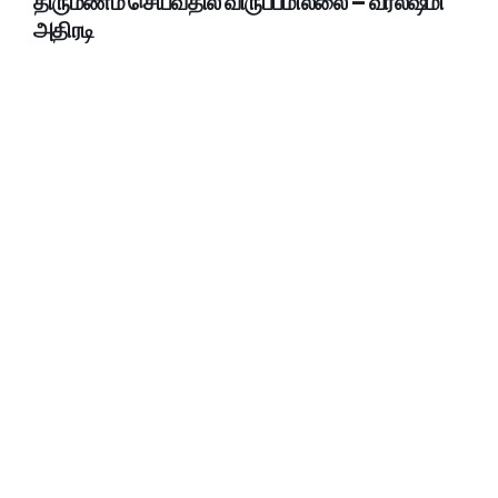
திருமணம் செய்வதில் விருப்பமில்லை – வரலஷ்மி
அதிரடி