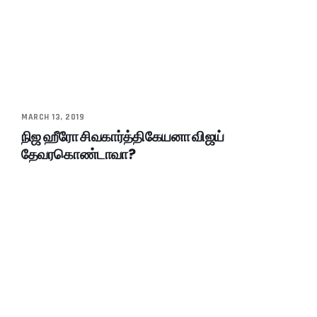
MARCH 13, 2019
நிஜ ஹீரோ சிவகார்த்திகேயனா விஜய்
தேவரகொண்டாவா?