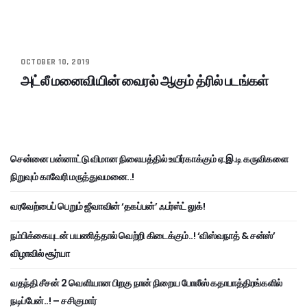
OCTOBER 10, 2019
அட்லீ மனைவியின் வைரல் ஆகும் த்ரில் படங்கள்
சென்னை பன்னாட்டு விமான நிலையத்தில் உயிர்காக்கும் ஏ.இ.டி கருவிகளை
நிறுவும் காவேரி மருத்துவமனை..!
வரவேற்பைப் பெறும் ஜீவாவின் ‘தகப்பன்’ ஃபர்ஸ்ட் லுக்!
நம்பிக்கையுடன் பயணித்தால் வெற்றி கிடைக்கும்..! ‘விஸ்வநாத் & சன்ஸ்’
விழாவில் சூர்யா
வதந்தி சீசன் 2 வெளியான பிறகு நான் நிறைய போலீஸ் கதாபாத்திரங்களில்
நடிப்பேன்..! – சசிகுமார்