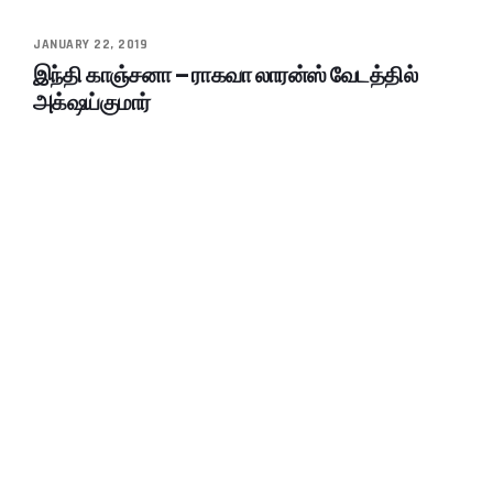
JANUARY 22, 2019
இந்தி காஞ்சனா – ராகவா லாரன்ஸ் வேடத்தில்
அக்‌ஷய்குமார்