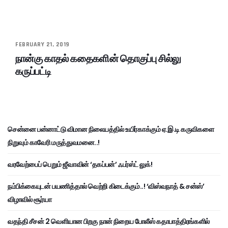
FEBRUARY 21, 2019
நான்கு காதல் கதைகளின் தொகுப்பு சில்லு
கருப்பட்டி
சென்னை பன்னாட்டு விமான நிலையத்தில் உயிர்காக்கும் ஏ.இ.டி கருவிகளை
நிறுவும் காவேரி மருத்துவமனை..!
வரவேற்பைப் பெறும் ஜீவாவின் ‘தகப்பன்’ ஃபர்ஸ்ட் லுக்!
நம்பிக்கையுடன் பயணித்தால் வெற்றி கிடைக்கும்..! ‘விஸ்வநாத் & சன்ஸ்’
விழாவில் சூர்யா
வதந்தி சீசன் 2 வெளியான பிறகு நான் நிறைய போலீஸ் கதாபாத்திரங்களில்