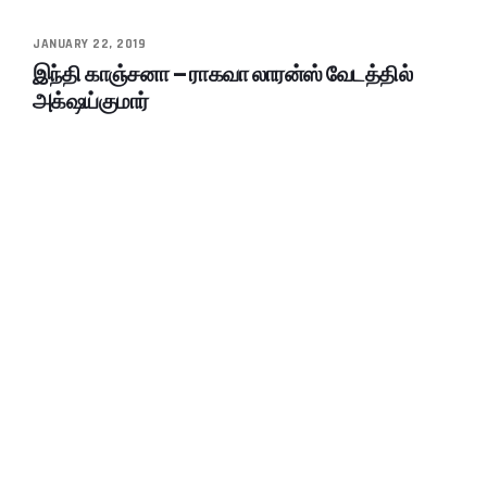
JANUARY 22, 2019
இந்தி காஞ்சனா – ராகவா லாரன்ஸ் வேடத்தில்
அக்‌ஷய்குமார்