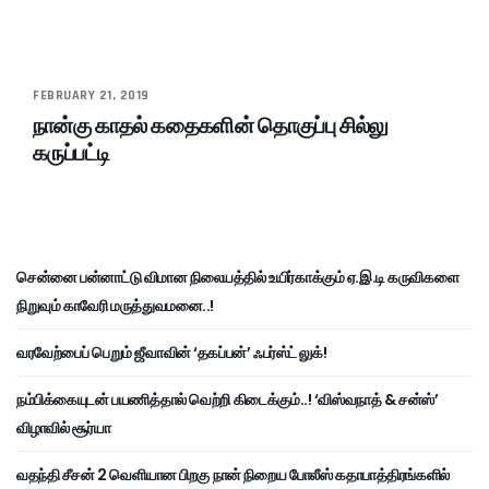
FEBRUARY 21, 2019
நான்கு காதல் கதைகளின் தொகுப்பு சில்லு
கருப்பட்டி
சென்னை பன்னாட்டு விமான நிலையத்தில் உயிர்காக்கும் ஏ.இ.டி கருவிகளை
நிறுவும் காவேரி மருத்துவமனை..!
வரவேற்பைப் பெறும் ஜீவாவின் ‘தகப்பன்’ ஃபர்ஸ்ட் லுக்!
நம்பிக்கையுடன் பயணித்தால் வெற்றி கிடைக்கும்..! ‘விஸ்வநாத் & சன்ஸ்’
விழாவில் சூர்யா
வதந்தி சீசன் 2 வெளியான பிறகு நான் நிறைய போலீஸ் கதாபாத்திரங்களில்