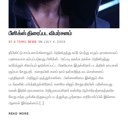
பீனிக்ஸ் திரைப்பட விமர்சனம்
BY
G TAMIL NEWS
ON JULY 4, 2025
தீயிலிட்டு சாம்பலாக்கினாலும் அதிலிருந்து உயிர் பெற்று வரும் புராணகாலப்
பறவையாக நம்பப்படுவது பீனிக்ஸ். அப்படி நசுக்க நசுக்க அதிலிருந்து
உயிர்த்துக் கிளம்பும் ஒடுக்கப்பட்ட பிறவியாக இருக்கிறார் படத்தின் நாயகன்
சூர்யா சேதுபதி. கதையின் களம் நாம் நன்கறிந்த வடசென்னைப்
பகுதிதான். அதிலும் குத்துச்சண்டை பின்னணியை இன்னும் சில
படங்களில் பார்த்திருக்கிறோம். எனவே விஜய் சேதுபதியின் பதின்வயது
மகன் இதில் நாயகனாக அறிமுகமாகிறார் என்கிற ஆச்சரியத்தைத்தவிர
வேறு எந்த முக்கியத்துவமும் படத்துக்கு முந்தைய எதிர்பார்ப்பில் இல்லை.
ஆனால் இதெல்லாம் […]
READ MORE