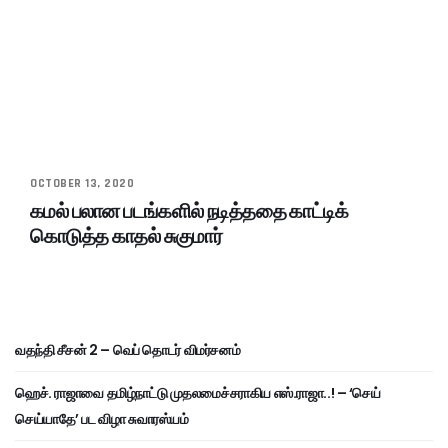
OCTOBER 13, 2020
கமல் பலான படங்களில் நடித்ததை காட்டிக்
கொடுத்த காதல் சுகுமார்
வதந்தி சீசன் 2 – வெப் தொடர் விமர்சனம்
ஹெச். ராஜாவை தமிழ்நாட்டு முதலமைச்சராகிய எஸ்.ராஜா..! – ‘செய்
செய்யாதே’ பட விழா சுவாரஸ்யம்