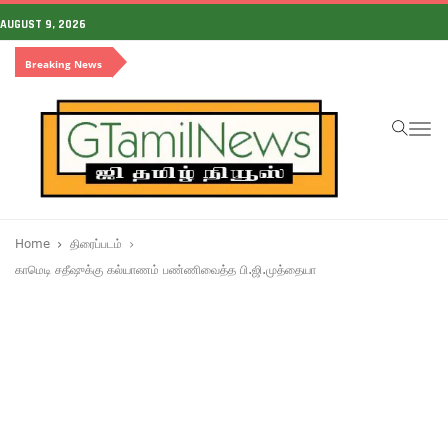
AUGUST 9, 2026
Breaking News
To
na
Home
திரைப்படம்
காமெடி சதீஷுக்கு கல்யாணம் பண்ணிவைத்த பி.ஜி.முத்தையா