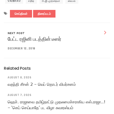
VAIBHAV
சதீஷ்
பி.ஜி.முத்தையா
வைபவ்
செய்திகள்
திரைப்படம்
NEXT POST
பேட்ட ரஜினி படத்தின் டீஸர்
DECEMBER 12, 2018
Related Posts
AUGUST 8, 2026
வதந்தி சீசன் 2 – வெப் தொடர் விமர்சனம்
AUGUST 7, 2026
ஹெச். ராஜாவை தமிழ்நாட்டு முதலமைச்சராகிய எஸ்.ராஜா..!
– ‘செய் செய்யாதே’ பட விழா சுவாரஸ்யம்