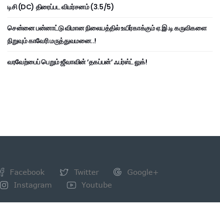
டிசி (DC) திரைப்பட விமர்சனம் (3.5/5)
சென்னை பன்னாட்டு விமான நிலையத்தில் உயிர்காக்கும் ஏ.இ.டி கருவிகளை
நிறுவும் காவேரி மருத்துவமனை..!
வரவேற்பைப் பெறும் ஜீவாவின் ‘தகப்பன்’ ஃபர்ஸ்ட் லுக்!
Facebook
Twitter
Google+
Instagram
Youtube
NEWSLETTER