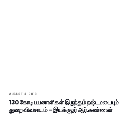
AUGUST 4, 2018
130 கோடி பயனாளிகள் இருந்தும் நஷ்டமடையும்
துறை விவசாயம் – இயக்குநர் ஆர்.கண்ணன்