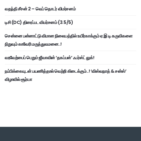
வதந்தி சீசன் 2 – வெப் தொடர் விமர்சனம்
டிசி (DC) திரைப்பட விமர்சனம் (3.5/5)
சென்னை பன்னாட்டு விமான நிலையத்தில் உயிர்காக்கும் ஏ.இ.டி கருவிகளை
நிறுவும் காவேரி மருத்துவமனை..!
வரவேற்பைப் பெறும் ஜீவாவின் ‘தகப்பன்’ ஃபர்ஸ்ட் லுக்!
நம்பிக்கையுடன் பயணித்தால் வெற்றி கிடைக்கும்..! ‘விஸ்வநாத் & சன்ஸ்’
விழாவில் சூர்யா