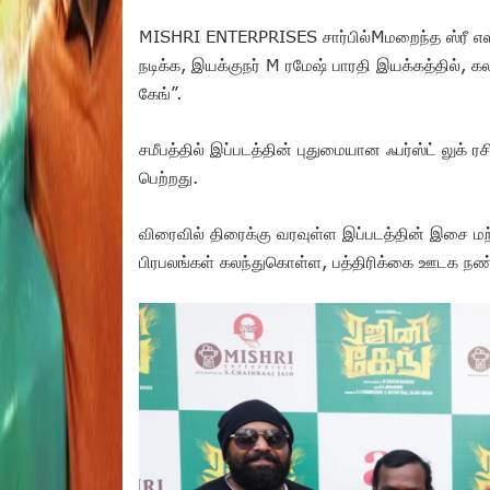
MISHRI ENTERPRISES சார்பில்Mமறைந்த ஸ்ரீ எஸ்.
நடிக்க, இயக்குநர் M ரமேஷ் பாரதி இயக்கத்தில், 
கேங்”.
சமீபத்தில் இப்படத்தின் புதுமையான ஃபர்ஸ்ட் லுக் ர
பெற்றது.
விரைவில் திரைக்கு வரவுள்ள இப்படத்தின் இசை மற்ற
பிரபலங்கள் கலந்துகொள்ள, பத்திரிக்கை ஊடக நண