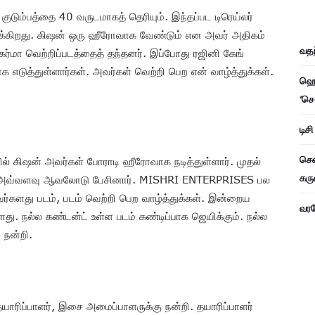
 குடும்பத்தை 40 வருடமாகத் தெரியும். இந்தப்பட டிரெய்லர்
ுக்கிறது. கிஷன் ஒரு ஹீரோவாக வேண்டும் என அவர் அதிகம்
வதந
ர்மா வெற்றிப்படத்தைத் தந்தனர். இப்போது ரஜினி கேங்
க எடுத்துள்ளார்கள். அவர்கள் வெற்றி பெற என் வாழ்த்துக்கள்.
ஹெச
‘செ
டிச
சென
் கிஷன் அவர்கள் போராடி ஹீரோவாக நடித்துள்ளார். முதல்
கரு
றியும் அவ்வளவு ஆவலோடு பேசினார். MISHRI ENTERPRISES பல
்களது படம், படம் வெற்றி பெற வாழ்த்துக்கள். இன்றைய
வரவே
து. நல்ல கண்டன்ட் உள்ள படம் கண்டிப்பாக ஜெயிக்கும். நல்ல
 நன்றி.
 தயாரிப்பாளர், இசை அமைப்பாளருக்கு நன்றி. தயாரிப்பாளர்