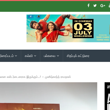
திரைப்படம்
கல்வி
பல்சுவை
சிறப்புக் கட்டுரை
தலான என்டர்டைனராக இருக்கும்..! – முனீஷ்காந்த் ராமதாஸ்