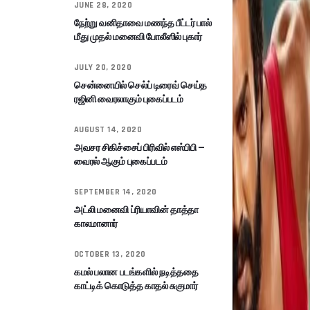
JUNE 28, 2020
நேற்று வனிதாவை மணந்த பீட்டர் பால்
மீது முதல் மனைவி போலீஸில் புகார்
JULY 20, 2020
சென்னையில் செல்ப் டிரைவ் செய்த
ரஜினி வைரலாகும் புகைப்படம்
AUGUST 14, 2020
அவசர சிகிச்சைப் பிரிவில் எஸ்பிபி –
வைரல் ஆகும் புகைப்படம்
SEPTEMBER 14, 2020
அட்லி மனைவி ப்ரியாவின் தாத்தா
காலமானார்
OCTOBER 13, 2020
கமல் பலான படங்களில் நடித்ததை
காட்டிக் கொடுத்த காதல் சுகுமார்