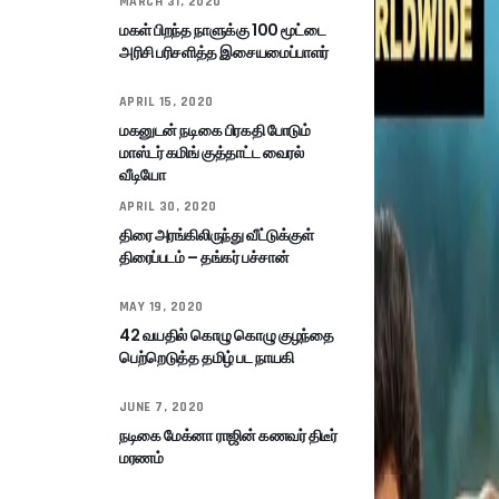
MARCH 31, 2020
மகள் பிறந்த நாளுக்கு 100 மூட்டை
அரிசி பரிசளித்த இசையமைப்பாளர்
APRIL 15, 2020
மகனுடன் நடிகை பிரகதி போடும்
மாஸ்டர் கமிங் குத்தாட்ட வைரல்
வீடியோ
APRIL 30, 2020
திரை அரங்கிலிருந்து வீட்டுக்குள்
திரைப்படம் – தங்கர் பச்சான்
MAY 19, 2020
42 வயதில் கொழு கொழு குழந்தை
பெற்றெடுத்த தமிழ் பட நாயகி
JUNE 7, 2020
நடிகை மேக்னா ராஜின் கணவர் திடீர்
மரணம்