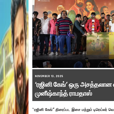
NOVEMBER 13, 2025
‘ரஜினி கேங்’ ஒரு அசத்தலான 
முனீஷ்காந்த் ராமதாஸ்
“
ரஜினி கேங்” திரைப்பட இசை மற்றும் டிரெய்லர் வெள