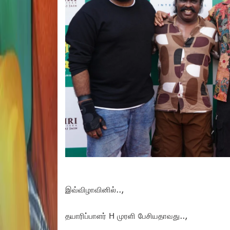
இவ்விழாவினில்..,
தயாரிப்பாளர் H முரளி பேசியதாவது..,