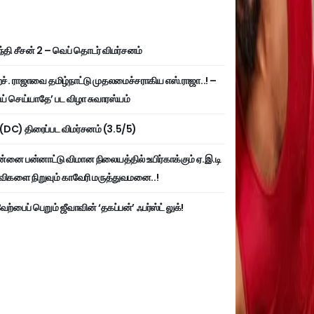
்தி சீசன் 2 – வெப் தொடர் விமர்சனம்
். ராஜாவை தமிழ்நாட்டு முதலமைச்சராகிய எஸ்.ராஜா..! –
ய் செய்யாதே’ பட விழா சுவாரஸ்யம்
ி (DC) திரைப்பட விமர்சனம் (3.5/5)
்னை பன்னாட்டு விமான நிலையத்தில் உயிர்காக்கும் ஏ.இ.டி
விகளை நிறுவும் காவேரி மருத்துவமனை..!
ற்பைப் பெறும் ஜீவாவின் ‘தகப்பன்’ ஃபர்ஸ்ட் லுக்!