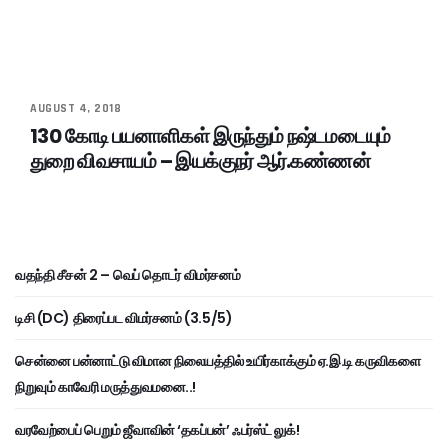
AUGUST 4, 2018
130 கோடி பயனாளிகள் இருந்தும் நஷ்டமடையும்
துறை விவசாயம் – இயக்குநர் ஆர்.கண்ணன்
வதந்தி சீசன் 2 – வெப் தொடர் விமர்சனம்
டிசி (DC) திரைப்பட விமர்சனம் (3.5/5)
சென்னை பன்னாட்டு விமான நிலையத்தில் உயிர்காக்கும் ஏ.இ.டி கருவிகளை
நிறுவும் காவேரி மருத்துவமனை..!
வரவேற்பைப் பெறும் ஜீவாவின் ‘தகப்பன்’ ஃபர்ஸ்ட் லுக்!