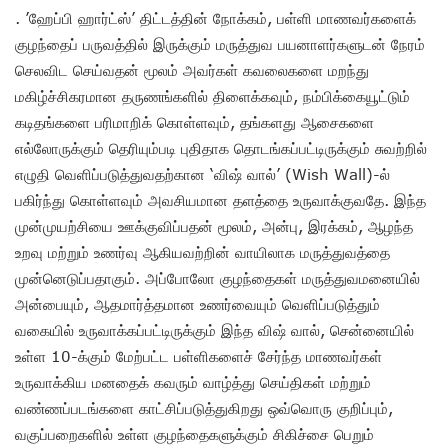
. ’ஹேப்பி ஹார்ட்ஸ்’ திட்டத்தின் நோக்கம், பள்ளி மாணவர்களைக்
குழந்தைப் பருவத்தில் இருக்கும் மருத்துவ பயனாளர்களுடன் நேரம்
செலவிட செய்வதன் மூலம் அவர்கள் கவலைகளை மறந்து
மகிழ்ச்சிகரமான தருணங்களில் திளைக்கவும், நம்பிக்கையூட்டும்
கடிதங்களை பரிமாறிக் கொள்ளவும், தங்களது ஆசைகளை
எல்லோருக்கும் தெரியும்படி புதிதாக தொடங்கப்பட்டிருக்கும் சுவற்றில்
எழுதி வெளிப்படுத்துவதற்கான ‘விஷ் வால்’ (Wish Wall)-ல்
பகிர்ந்து கொள்ளவும் அவசியமான தளத்தை உருவாக்குவதே. இந்த
முன்முயற்சியை ஊக்குவிப்பதன் மூலம், அன்பு, இரக்கம், ஆழந்த
உறவு மற்றும் உணர்வு ஆகியவற்றின் வாயிலாக மருத்துவத்தை
முன்னெடுப்பதாகும். அப்போலோ குழந்தைகள் மருத்துவமனையில்
அன்பையும், ஆதமார்த்தமான உணர்வையும் வெளிப்படுத்தும்
வகையில் உருவாக்கப்பட்டிருக்கும் இந்த விஷ் வால், சென்னையில்
உள்ள 10-க்கும் மேற்பட்ட பள்ளிகளைச் சேர்ந்த மாணவர்கள்
உருவாக்கிய மனதைக் கவரும் வாழ்த்து செய்திகள் மற்றும்
வண்ணப்படங்களை காட்சிப்படுத்துகிறது ஒவ்வொரு குறிப்பும்,
வகுப்பறைகளில் உள்ள குழந்தைகளுக்கும் சிகிச்சை பெறும்