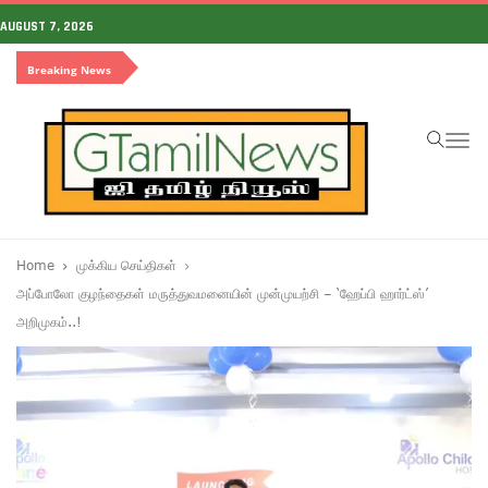
AUGUST 7, 2026
Breaking News
To
na
Home
முக்கிய செய்திகள்
அப்போலோ குழந்தைகள் மருத்துவமனையின் முன்முயற்சி – ‘ஹேப்பி ஹார்ட்ஸ்’
அறிமுகம்..!