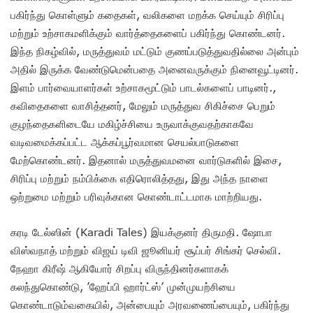
பகிர்ந்து கொள்ளும் கதைகள், வலிகளை மறக்க செய்யும் சிரிப்பு
மற்றும் உற்சாகமளிக்கும் வார்த்தைகளைப் பகிர்ந்து கொண்டனர்.
இந்த நிகழ்வில், மருத்துவம் மட்டும் குணப்படுத்துவதில்லை அன்பும்
அதில் இருக்க வேண்டுமென்பதை அனைவருக்கும் நினைவூட்டினர்.
இளம் பார்வையாளர்கள் உற்சாகமூட்டும் பாடல்களைப் பாடினர்.,
கவிதைகளை வாசித்தனர், மேலும் மருத்துவ சிகிச்சை பெறும்
குழந்தைகளிடையே மகிழ்ச்சியை உருவாக்குவதற்காகவே
வடிவமைக்கப்பட்ட ஆக்கப்பூர்வமான செயல்பாடுகளை
மேற்கொண்டனர். இதனால் மருத்துவமனை வார்டுகளில் இசை,
சிரிப்பு மற்றும் நம்பிக்கை எதிரொலித்தது, இது அந்த நாளை
ஒற்றுமை மற்றும் பரிவுக்கான கொண்டாட்டமாக மாற்றியது.
கரடி டேல்ஸின் (Karadi Tales) இயக்குனர் திருமதி. ஷோபா
விஸ்வநாத் மற்றும் விஜய் டிவி ஜூனியர் சூப்பர் சிங்கர் செல்வி.
நேஹா கிரீஷ் ஆகியோர் சிறப்பு விருந்தினர்களாகக்
கலந்துகொண்டு, ’ஹேப்பி ஹார்ட்ஸ்’ முன்முயற்சியை
கொண்டாடும்வகையில், அன்பையும் அரவணைப்பையும், பகிர்ந்து