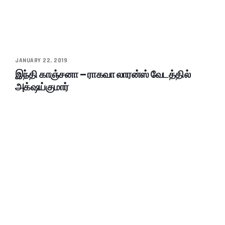
JANUARY 22, 2019
இந்தி காஞ்சனா – ராகவா லாரன்ஸ் வேடத்தில்
அக்‌ஷய்குமார்