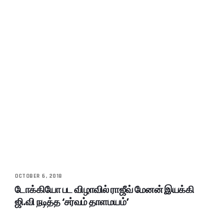
OCTOBER 6, 2018
டோக்கியோ பட விழாவில் ராஜீவ் மேனன் இயக்கி
ஜி.வி நடித்த ‘சர்வம் தாளமயம்’