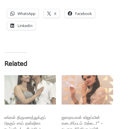
WhatsApp
X
Facebook
LinkedIn
Related
எங்கள் திருமணத்துக்குப்
ஜனநாயகன் விஜய்யின்
பிறகும் சாய் தன்ஷிகா
கடைசிப்படம் அல்ல..!” –
நடிப்பார்..! – யோகிடா
நடிகை சிந்தியா லூர்டே