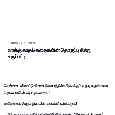
FEBRUARY 21, 2019
நான்கு காதல் கதைகளின் தொகுப்பு சில்லு
கருப்பட்டி
சென்னை பன்னாட்டு விமான நிலையத்தில் உயிர்காக்கும் ஏ.இ.டி கருவிகளை
நிறுவும் காவேரி மருத்துவமனை..!
வரவேற்பைப் பெறும் ஜீவாவின் ‘தகப்பன்’ ஃபர்ஸ்ட் லுக்!
நம்பிக்கையுடன் பயணித்தால் வெற்றி கிடைக்கும்..! ‘விஸ்வநாத் & சன்ஸ்’