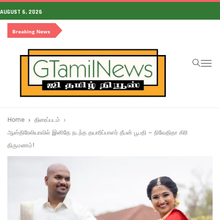
AUGUST 6, 2026
Breaking News
To
na
Home
திரைப்படம்
ஆஸ்திரேலியாவில் இனிதே நடந்த தயாரிப்பாளர் தீபன் பூபதி – நிவேதிதா கிரி
திருமணம்!