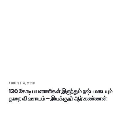
AUGUST 4, 2018
130 கோடி பயனாளிகள் இருந்தும் நஷ்டமடையும்
துறை விவசாயம் – இயக்குநர் ஆர்.கண்ணன்