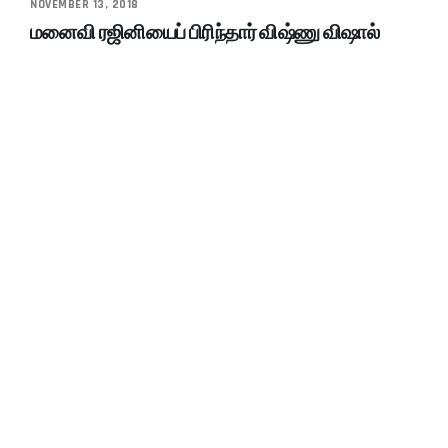
NOVEMBER 13, 2018
மனைவி ரஜினியைப் பிரிந்தார் விஷ்ணு விஷால்