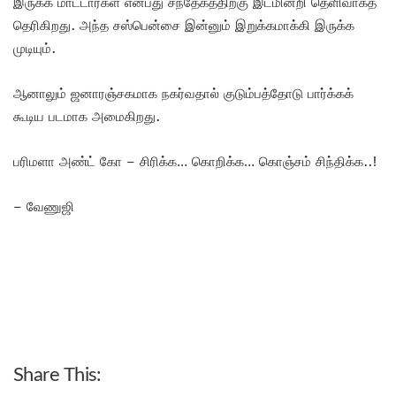
இருக்க மாட்டார்கள் என்பது சந்தேகத்திற்கு இடமின்றி தெளிவாகத்
தெரிகிறது. அந்த சஸ்பென்சை இன்னும் இறுக்கமாக்கி இருக்க
முடியும்.
ஆனாலும் ஜனாரஞ்சகமாக நகர்வதால் குடும்பத்தோடு பார்க்கக்
கூடிய படமாக அமைகிறது.
பரிமளா அண்ட் கோ – சிரிக்க… கொறிக்க… கொஞ்சம் சிந்திக்க..!
– வேணுஜி
Share This: