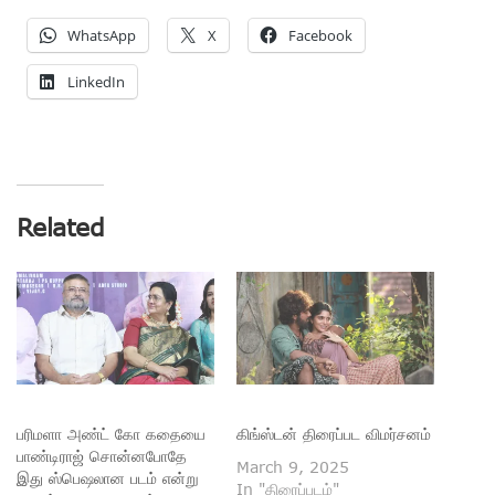
WhatsApp
X
Facebook
LinkedIn
Related
பரிமளா அண்ட் கோ கதையை
கிங்ஸ்டன் திரைப்பட விமர்சனம்
பாண்டிராஜ் சொன்னபோதே
March 9, 2025
இது ஸ்பெஷலான படம் என்று
In "திரைப்படம்"