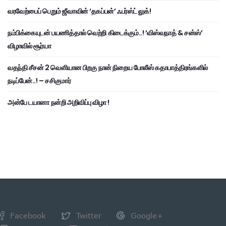
வரவேற்பைப் பெறும் ஜீவாவின் ‘தகப்பன்’ ஃபர்ஸ்ட் லுக்!
நம்பிக்கையுடன் பயணித்தால் வெற்றி கிடைக்கும்..! ‘விஸ்வநாத் & சன்ஸ்’
விழாவில் சூர்யா
வதந்தி சீசன் 2 வெளியான பிறகு நான் நிறைய போலீஸ் கதாபாத்திரங்களில்
நடிப்பேன்..! – சசிகுமார்
அன்பே டயானா நன்றி அறிவிப்பு விழா !
Facebook
Twitter
Google+