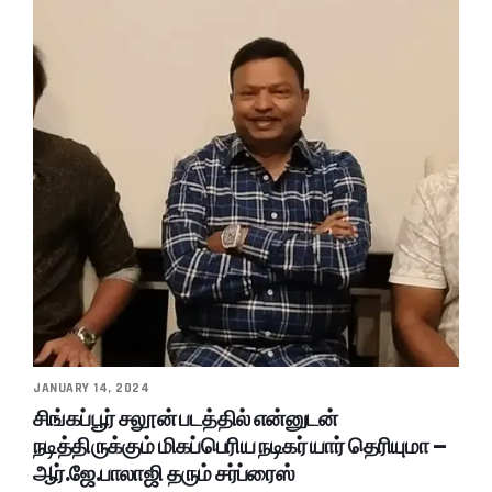
JANUARY 14, 2024
சிங்கப்பூர் சலூன் படத்தில் என்னுடன்
நடித்திருக்கும் மிகப்பெரிய நடிகர் யார் தெரியுமா –
ஆர்.ஜே.பாலாஜி தரும் சர்ப்ரைஸ்