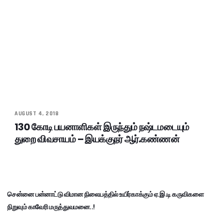
AUGUST 4, 2018
130 கோடி பயனாளிகள் இருந்தும் நஷ்டமடையும்
துறை விவசாயம் – இயக்குநர் ஆர்.கண்ணன்
சென்னை பன்னாட்டு விமான நிலையத்தில் உயிர்காக்கும் ஏ.இ.டி கருவிகளை
நிறுவும் காவேரி மருத்துவமனை..!