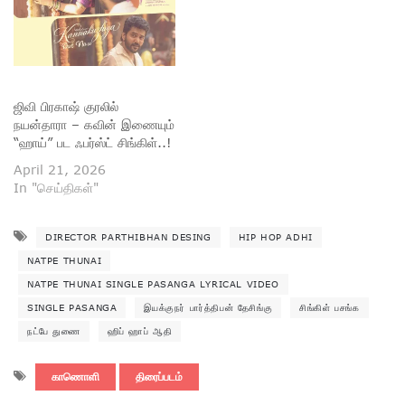
ஜிவி பிரகாஷ் குரலில்
நயன்தாரா – கவின் இணையும்
“ஹாய்” பட ஃபர்ஸ்ட் சிங்கிள்..!
April 21, 2026
In "செய்திகள்"
DIRECTOR PARTHIBHAN DESING
HIP HOP ADHI
NATPE THUNAI
NATPE THUNAI SINGLE PASANGA LYRICAL VIDEO
SINGLE PASANGA
இயக்குநர் பார்த்திபன் தேசிங்கு
சிங்கிள் பசங்க
நட்பே துணை
ஹிப் ஹாப் ஆதி
காணொளி
திரைப்படம்