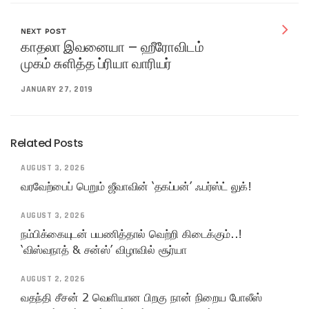
NEXT POST
காதலா இவனையா – ஹீரோவிடம்
முகம் சுளித்த ப்ரியா வாரியர்
JANUARY 27, 2019
Related Posts
AUGUST 3, 2026
வரவேற்பைப் பெறும் ஜீவாவின் ‘தகப்பன்’ ஃபர்ஸ்ட் லுக்!
AUGUST 3, 2026
நம்பிக்கையுடன் பயணித்தால் வெற்றி கிடைக்கும்..!
‘விஸ்வநாத் & சன்ஸ்’ விழாவில் சூர்யா
AUGUST 2, 2026
வதந்தி சீசன் 2 வெளியான பிறகு நான் நிறைய போலீஸ்