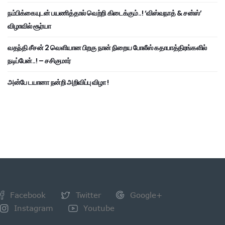
நம்பிக்கையுடன் பயணித்தால் வெற்றி கிடைக்கும்..! ‘விஸ்வநாத் & சன்ஸ்’
விழாவில் சூர்யா
வதந்தி சீசன் 2 வெளியான பிறகு நான் நிறைய போலீஸ் கதாபாத்திரங்களில்
நடிப்பேன்..! – சசிகுமார்
அன்பே டயானா நன்றி அறிவிப்பு விழா !
Facebook
Twitter
Google+
Instagram
Youtube