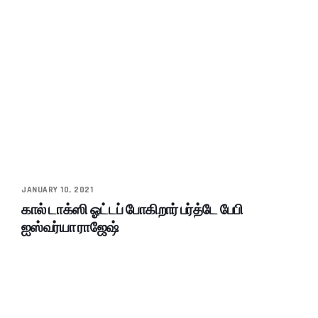
JANUARY 10, 2021
கால் டாக்ஸி ஓட்டப் போகிறார் பர்த்டே பேபி
ஐஸ்வர்யா ராஜேஷ்