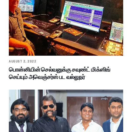
AUGUST 2, 2022
பொன்னியின் செல்வனுக்கு சவுண்ட் மிக்ஸிங்
செய்யும் அவெஞ்சர்ஸ் பட வல்லுநர்