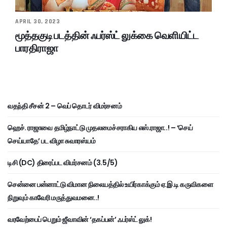
APRIL 30, 2023
மூத்தகுடி படத்தின் ஃபர்ஸ்ட் லுக்கை வெளியிட்ட
பாரதிராஜா
வதந்தி சீசன் 2 – வெப் தொடர் விமர்சனம்
ஹெச். ராஜாவை தமிழ்நாட்டு முதலமைச்சராகிய எஸ்.ராஜா..! – ‘செய்
செய்யாதே’ பட விழா சுவாரஸ்யம்
டிசி (DC) திரைப்பட விமர்சனம் (3.5/5)
சென்னை பன்னாட்டு விமான நிலையத்தில் உயிர்காக்கும் ஏ.இ.டி கருவிகளை
நிறுவும் காவேரி மருத்துவமனை..!
வரவேற்பைப் பெறும் ஜீவாவின் ‘தகப்பன்’ ஃபர்ஸ்ட் லுக்!