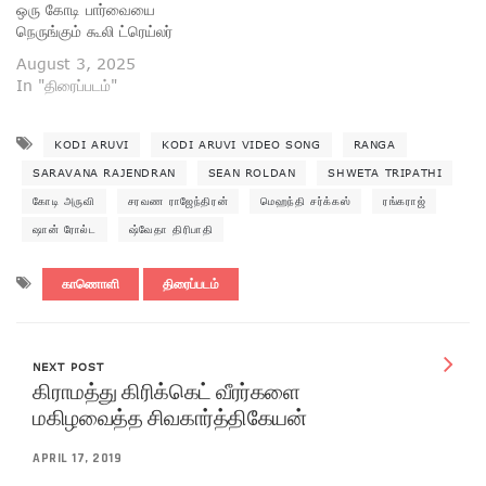
ஒரு கோடி பார்வையை
நெருங்கும் கூலி ட்ரெய்லர்
August 3, 2025
In "திரைப்படம்"
KODI ARUVI
KODI ARUVI VIDEO SONG
RANGA
SARAVANA RAJENDRAN
SEAN ROLDAN
SHWETA TRIPATHI
கோடி அருவி
சரவண ராஜேந்திரன்
மெஹந்தி சர்க்கஸ்
ரங்கராஜ்
ஷான் ரோல்ட
ஷ்வேதா திரிபாதி
காணொளி
திரைப்படம்
NEXT POST
கிராமத்து கிரிக்கெட் வீரர்களை
மகிழவைத்த சிவகார்த்திகேயன்
APRIL 17, 2019