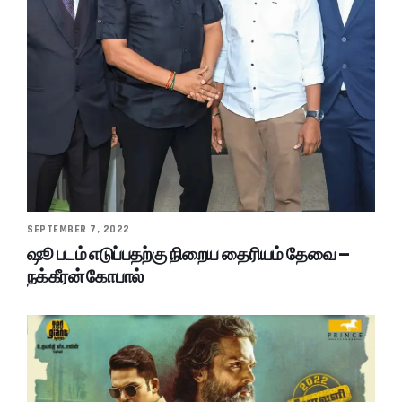
SEPTEMBER 7, 2022
ஷூ படம் எடுப்பதற்கு நிறைய தைரியம் தேவை –
நக்கீரன் கோபால்