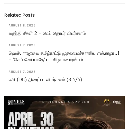
Related Posts
AUGUST 8, 2026
வதந்தி சீசன் 2 – வெப் தொடர் விமர்சனம்
AUGUST 7, 2026
ஹெச். ராஜாவை தமிழ்நாட்டு முதலமைச்சராகிய எஸ்.ராஜா..!
– ‘செய் செய்யாதே’ பட விழா சுவாரஸ்யம்
AUGUST 7, 2026
டிசி (DC) திரைப்பட விமர்சனம் (3.5/5)