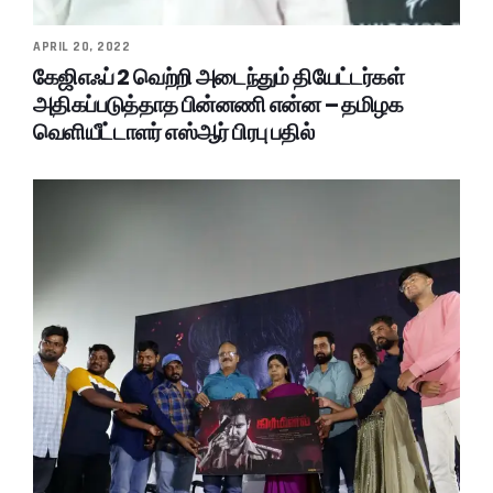
APRIL 20, 2022
கேஜிஎஃப் 2 வெற்றி அடைந்தும் தியேட்டர்கள்
அதிகப்படுத்தாத பின்னணி என்ன – தமிழக
வெளியீட்டாளர் எஸ்ஆர் பிரபு பதில்