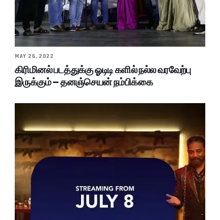
MAY 26, 2022
கிரிமினல் படத்துக்கு ஓடிடி களில் நல்ல வரவேற்பு
இருக்கும் – தனஞ்செயன் நம்பிக்கை