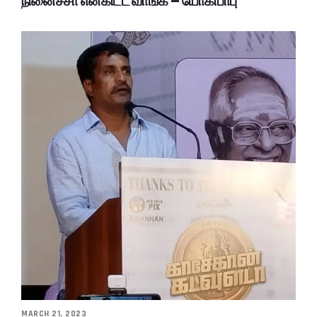
நினைச்சா என்கிட்ட வாங்க – யோகிபாபு
MARCH 21, 2023