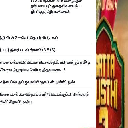
130 கோடி பயனாளிகள் இருந்தும்
நஷ்டமடையும் துறை விவசாயம் –
இயக்குநர் ஆர்.கண்ணன்
்தி சீசன் 2 – வெப் தொடர் விமர்சனம்
ி (DC) திரைப்பட விமர்சனம் (3.5/5)
்னை பன்னாட்டு விமான நிலையத்தில் உயிர்காக்கும் ஏ.இ.டி
விகளை நிறுவும் காவேரி மருத்துவமனை..!
ற்பைப் பெறும் ஜீவாவின் ‘தகப்பன்’ ஃபர்ஸ்ட் லுக்!
பிக்கையுடன் பயணித்தால் வெற்றி கிடைக்கும்..! ‘விஸ்வநாத்
ன்ஸ்’ விழாவில் சூர்யா