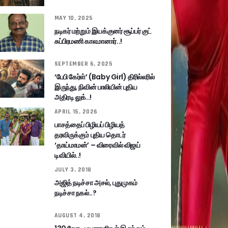
MAY 10, 2025
நடிகர் மற்றும் இயக்குனர் சூப்பர் குட்
சுப்பிரமணி காலமானார்..!
SEPTEMBER 6, 2025
‘பேபி கேர்ள்’ (Baby Girl) திரில்லரில்
இருந்து, நிவின் பாலியின் புதிய
அதிரடி லுக்..!
APRIL 15, 2026
பாசத்தைப் பிழியப் பிழியத்
தரவிருக்கும் புதிய தொடர்
‘தாய்மாமன்’ – விரைவில் விஜய்
டிவியில்..!
JULY 3, 2018
அஜித் நடிச்சா அசல், புதுமுகம்
நடிச்சா நகல்..?
AUGUST 4, 2018