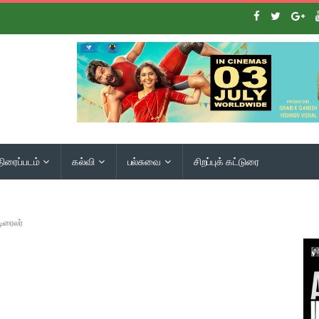
திரைப்படம்
கல்வி
பல்சுவை
சிறப்புக் கட்டுரை
ிரைலர்