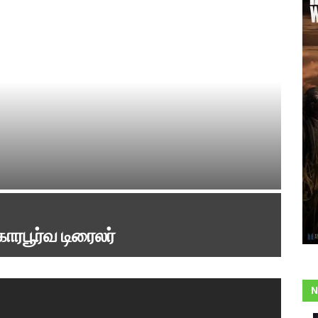
ாரபூர்வ டிரைலர்
N