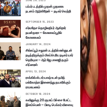
JUNE 26, 2023
பம்பர் படத்தில் முதன் முதலாக
நடனம் ஆடுகிறேன் – நடிகர் வெற்றி
SEPTEMBER 15, 2023
சர்வதேச தொழிலதிபர் ஆகிறார்
நயன்தாரா – கோலாலம்பூரில்
கோலாகலம்
JANUARY 14, 2024
சிங்கப்பூர் சலூன் படத்தில் என்னுடன்
நடித்திருக்கும் மிகப்பெரிய நடிகர் யார்
தெரியுமா – ஆர்.ஜே.பாலாஜி தரும்
சர்ப்ரைஸ்
APRIL 13, 2024
ராக்கிங் ஸ்டார் யாஷ் உடன் நமித்
மல்கோத்ரா இணைந்து தயாரிக்கும்
ராமாயணம்
OCTOBER 18, 2024
கவினுக்கு 20 ரூபாய் பிச்சை போட்ட
இளம்பெண் – பிளடி பெக்கர் விளைவு