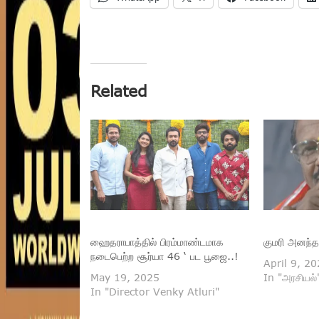
Related
ஹைதராபாத்தில் பிரம்மாண்டமாக
குமரி அனந்த
நடைபெற்ற சூர்யா 46 ‘ பட பூஜை..!
April 9, 2
May 19, 2025
In "அரசியல்
In "Director Venky Atluri"