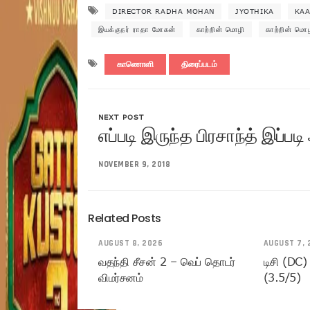
DIRECTOR RADHA MOHAN
JYOTHIKA
KAA
இயக்குநர் ராதா மோகன்
காற்றின் மொழி
காற்றின் மொழ
காணொளி
திரைப்படம்
NEXT POST
எப்படி இருந்த பிரசாந்த் இப்படி
NOVEMBER 9, 2018
Related Posts
AUGUST 8, 2026
AUGUST 7, 
வதந்தி சீசன் 2 – வெப் தொடர்
டிசி (DC)
விமர்சனம்
(3.5/5)