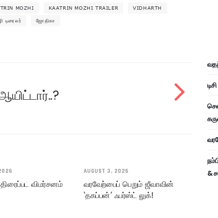
TRIN MOZHI
KAATRIN MOZHI TRAILER
VIDHARTH
ி டிரைலர்
ஜோதிகா
வதந
டிச
 ஆயிட்டார்..?
சென
கரு
வரவே
நம்
2026
AUGUST 3, 2026
& ச
 திரைப்பட விமர்சனம்
வரவேற்பைப் பெறும் ஜீவாவின்
‘தகப்பன்’ ஃபர்ஸ்ட் லுக்!