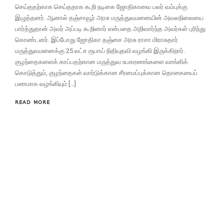
செய்ததற்காக செய்ததாக கூறி நடிகை ஜோதிகாவை பலர் வம்புக்கு
இழுத்தனர். ஆனால் தஞ்சாவூர் அரசு மருத்துவமனையின் அவலநிலையை
பார்த்துதான் அவர் அப்படி கூறினார் என்பதை அறிவார்ந்த அவர்கள் புரிந்து
கொண்டனர். இப்போது ஜோதிகா தஞ்சை அரசு ராசா மிராசுதார்
மருத்துவமனைக்கு 25 லட்ச ரூபாய் நிதியுதவி வழங்கி இருக்கிறார்.
குழந்தைகளைக் காப்பதற்கான மருத்துவ உபகரணங்களை வாங்கிக்
கொடுத்தும், குழந்தைகள் வார்டுக்கான சீரமைப்புக்கான தொகையைப்
பணமாக வழங்கியும் […]
READ MORE