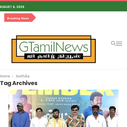
AUGUST 8, 2026
Breaking News
To
na
Home
Jyothika
Tag Archives