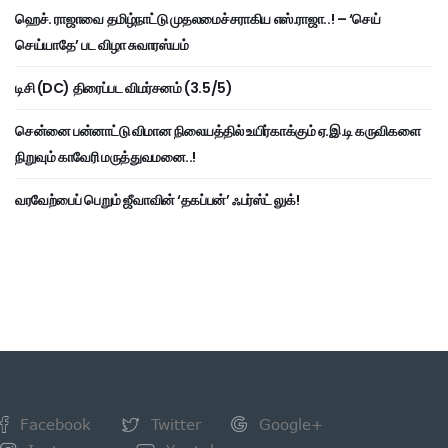
ஹெச். ராஜாவை தமிழ்நாட்டு முதலமைச்சராகிய எஸ்.ராஜா..! – ‘செய்
செய்யாதே’ பட விழா சுவாரஸ்யம்
டிசி (DC) திரைப்பட விமர்சனம் (3.5/5)
சென்னை பன்னாட்டு விமான நிலையத்தில் உயிர்காக்கும் ஏ.இ.டி கருவிகளை
நிறுவும் காவேரி மருத்துவமனை..!
வரவேற்பைப் பெறும் ஜீவாவின் ‘தகப்பன்’ ஃபர்ஸ்ட் லுக்!
Facebook
Twitter
Google+