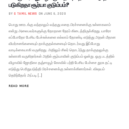
படுகிறதா சூர்யா குடும்பம்?
BY
G TAMIL NEWS
ON JUNE 6, 2020
பொது ஊரடங்கு வந்தாலும் வந்தது எதை பிரச்சனைக்கு உள்ளாகலாம்
என்று அலைபவர்களுக்கு தோதான நேரம் கிடைத்திருக்கிறது. யாரோ
எப்போதோ பேசிய பேச்சுக்களை எல்லாம் தோண்டி எடுத்து அதன் மீதான
விமர்சனங்களையும் தாக்குதல்களையும் தொடர்வது இப்போது
வாடிக்கையாகி வருகிறது. அதிலும் சிலர் தொடர்ந்து தாக்குதலுக்கு
உள்ளாகி வருகிறார்கள் அதில் சூர்யாவின் குடும்பம் ஒன்று. ஒரு படத்தில்
விழாவில் ஜோதிகா தஞ்சாவூர் கோவில் பற்றி பேசிய பேச்சை தூசு தட்டி
எடுத்து பெரிதுபடுத்தி பிரச்சனைக்கு உள்ளாக்கினார்கள். விஷயம்
தெரிந்தோர் அப்படி […]
READ MORE