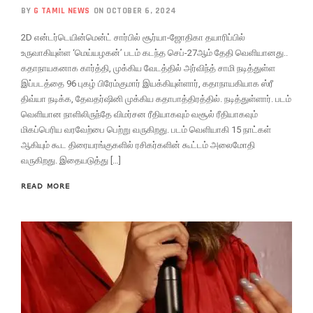
BY
G TAMIL NEWS
ON OCTOBER 6, 2024
2D என்டர்டெயின்மென்ட் சார்பில் சூர்யா-ஜோதிகா தயாரிப்பில்
உருவாகியுள்ள ‘மெய்யழகன்’ படம் கடந்த செப்-27ஆம் தேதி வெளியானது..
கதாநாயகனாக கார்த்தி, முக்கிய வேடத்தில் அர்விந்த் சாமி நடித்துள்ள
இப்படத்தை 96 புகழ் பிரேம்குமார் இயக்கியுள்ளார், கதாநாயகியாக ஸ்ரீ
திவ்யா நடிக்க, தேவதர்ஷினி முக்கிய கதாபாத்திரத்தில். நடித்துள்ளார். படம்
வெளியான நாளிலிருந்தே விமர்சன ரீதியாகவும் வசூல் ரீதியாகவும்
மிகப்பெரிய வரவேற்பை பெற்று வருகிறது. படம் வெளியாகி 15 நாட்கள்
ஆகியும் கூட திரையரங்குகளில் ரசிகர்களின் கூட்டம் அலைமோதி
வருகிறது. இதையடுத்து […]
READ MORE