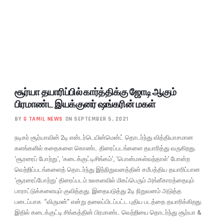
சூர்யா தயாரிப்பில் கார்த்திக்கு ஜோடி ஆகும்
பிரமாண்ட இயக்குனர் ஷங்கரின் மகள்
BY
G TAMIL NEWS
ON SEPTEMBER 5, 2021
நடிகர் சூர்யாவின் 2டி என்டர்டெயின்மென்ட் தொடர்ந்து வித்தியாசமான
களங்களில் கதைகளை கொண்ட திரைப்படங்களை தயாரித்து வருகிறது.
‘சூரரைப் போற்று’, ‘கடைக்குட்டிசிங்கம்’, ‘பொன்மகள்வந்தாள்’ போன்ற
வெற்றிப்படங்களைத் தொடர்ந்து இந்நிறுவனத்தின் சமீபத்திய தயாரிப்பான
‘சூரரைப்போற்று’ திரைப்படம் உலகளவில் மிகப்பெரும் அங்கீகாரத்தையும்
பாராட்டுக்களையும் குவித்தது. இதையடுத்து 2டி நிறுவனம் அடுத்த
படைப்பாக “விருமன்” என்று தலைப்பிடப்பட்ட புதிய படத்தை தயாரிக்கிறது.
இதில் கடைக்குட்டி சிங்கத்தின் பிரமாண்ட வெற்றியை தொடர்ந்து சூர்யா &