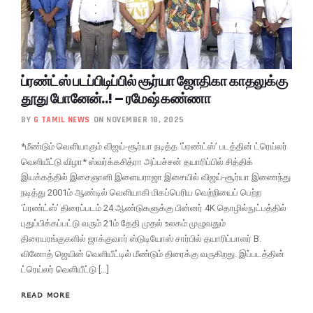
ப்ரண்ட்ஸ் படப்பிடிப்பில் சூர்யா ஜோதிகா காதலுக்கு
தூது போனேன்..! – ரமேஷ் கண்ணா
BY
G TAMIL NEWS
ON NOVEMBER 18, 2025
*மீண்டும் வெளியாகும் விஜய்-சூர்யா நடித்த ‘ப்ரண்ட்ஸ்’ படத்தின் ட்ரெய்லர்
வெளியீட்டு விழா* ஸ்வர்க்கசித்ரா அப்பச்சன் தயாரிப்பில் சித்திக்
இயக்கத்தில் இசைஞானி இளையராஜா இசையில் விஜய்-சூர்யா இணைந்து
நடித்து 2001ம் ஆண்டில் வெளியாகி மிகப்பெரிய வெற்றியைப் பெற்ற
‘ப்ரண்ட்ஸ்’ திரைப்படம் 24 ஆண்டுகளுக்கு பின்னர் 4K தொழில்நுட்பத்தில்
புதுப்பிக்கப்பட்டு வரும் 21ம் தேதி முதல் உலகம் முழுவதும்
திரையரங்குகளில் ஜாக்குவார் ஸ்டுடியோஸ் சார்பில் தயாரிப்பாளர் B.
வினோத் ஜெயின் வெளியீட்டில் மீண்டும் திரைக்கு வருகிறது. இப்படத்தின்
ட்ரெய்லர் வெளியீட்டு […]
READ MORE