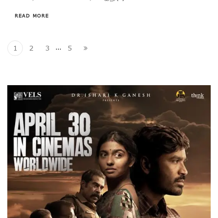
READ MORE
…
1
2
3
5