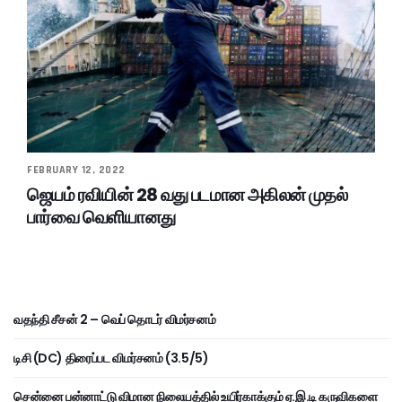
FEBRUARY 12, 2022
ஜெயம் ரவியின் 28 வது படமான அகிலன் முதல்
பார்வை வெளியானது
வதந்தி சீசன் 2 – வெப் தொடர் விமர்சனம்
டிசி (DC) திரைப்பட விமர்சனம் (3.5/5)
சென்னை பன்னாட்டு விமான நிலையத்தில் உயிர்காக்கும் ஏ.இ.டி கருவிகளை