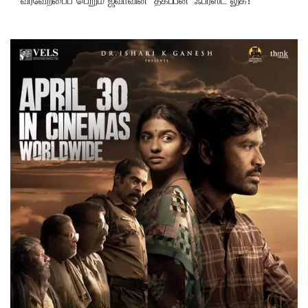
வரவேற்பைப் பெறும் ஜீவாவின் ‘தகப்பன்’ ஃபர்ஸ்ட் லுக்!