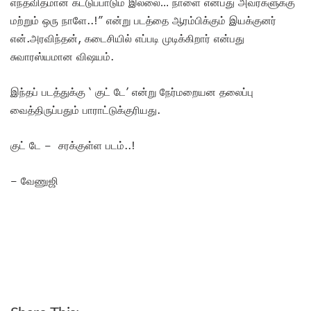
எந்தவிதமான கட்டுப்பாடும் இல்லை… நாளை என்பது அவர்களுக்கு
மற்றும் ஒரு நாளே..!” என்று படத்தை ஆரம்பிக்கும் இயக்குனர்
என்.அரவிந்தன், கடைசியில் எப்படி முடிக்கிறார் என்பது
சுவாரஸ்யமான விஷயம்.
இந்தப் படத்துக்கு ‘ குட் டே’ என்று நேர்மறையன தலைப்பு
வைத்திருப்பதும் பாராட்டுக்குரியது.
குட் டே – சரக்குள்ள படம்..!
– வேணுஜி