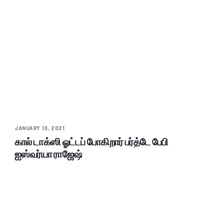
JANUARY 10, 2021
கால் டாக்ஸி ஓட்டப் போகிறார் பர்த்டே பேபி
ஐஸ்வர்யா ராஜேஷ்