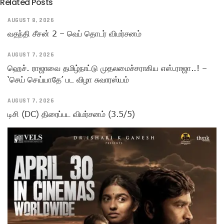
Related Posts
AUGUST 8, 2026
வதந்தி சீசன் 2 – வெப் தொடர் விமர்சனம்
AUGUST 7, 2026
ஹெச். ராஜாவை தமிழ்நாட்டு முதலமைச்சராகிய எஸ்.ராஜா..! –
‘செய் செய்யாதே’ பட விழா சுவாரஸ்யம்
AUGUST 7, 2026
டிசி (DC) திரைப்பட விமர்சனம் (3.5/5)