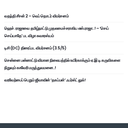
வதந்தி சீசன் 2 – வெப் தொடர் விமர்சனம்
ஹெச். ராஜாவை தமிழ்நாட்டு முதலமைச்சராகிய எஸ்.ராஜா..! – ‘செய்
செய்யாதே’ பட விழா சுவாரஸ்யம்
டிசி (DC) திரைப்பட விமர்சனம் (3.5/5)
சென்னை பன்னாட்டு விமான நிலையத்தில் உயிர்காக்கும் ஏ.இ.டி கருவிகளை
நிறுவும் காவேரி மருத்துவமனை..!
வரவேற்பைப் பெறும் ஜீவாவின் ‘தகப்பன்’ ஃபர்ஸ்ட் லுக்!