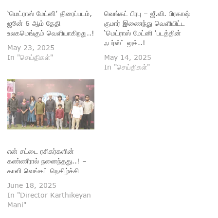
‘மெட்ராஸ் மேட்னி’ திரைப்படம்,
வெங்கட் பிரபு – ஜீ.வி. பிரகாஷ்
ஜூன் 6 ஆம் தேதி
குமார் இணைந்து வெளியிட்ட
உலகமெங்கும் வெளியாகிறது..!
‘மெட்ராஸ் மேட்னி ‘படத்தின்
ஃபர்ஸ்ட் லுக்..!
May 23, 2025
In "செய்திகள்"
May 14, 2025
In "செய்திகள்"
என் சட்டை ரசிகர்களின்
கண்ணீரால் நனைந்தது..! –
காளி வெங்கட் நெகிழ்ச்சி
June 18, 2025
In "Director Karthikeyan
Mani"