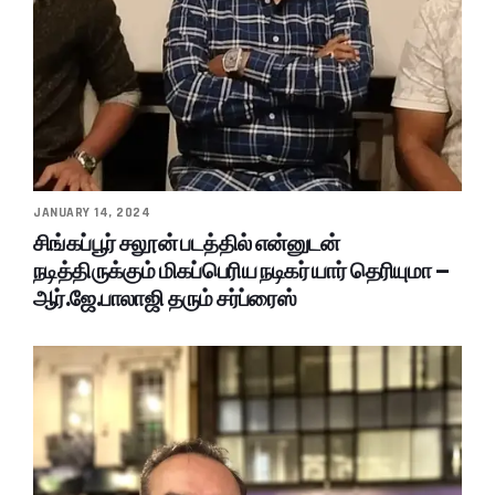
JANUARY 14, 2024
சிங்கப்பூர் சலூன் படத்தில் என்னுடன்
நடித்திருக்கும் மிகப்பெரிய நடிகர் யார் தெரியுமா –
ஆர்.ஜே.பாலாஜி தரும் சர்ப்ரைஸ்