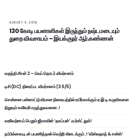
AUGUST 4, 2018
130 கோடி பயனாளிகள் இருந்தும் நஷ்டமடையும்
துறை விவசாயம் – இயக்குநர் ஆர்.கண்ணன்
வதந்தி சீசன் 2 – வெப் தொடர் விமர்சனம்
டிசி (DC) திரைப்பட விமர்சனம் (3.5/5)
சென்னை பன்னாட்டு விமான நிலையத்தில் உயிர்காக்கும் ஏ.இ.டி கருவிகளை
நிறுவும் காவேரி மருத்துவமனை..!
வரவேற்பைப் பெறும் ஜீவாவின் ‘தகப்பன்’ ஃபர்ஸ்ட் லுக்!
நம்பிக்கையுடன் பயணித்தால் வெற்றி கிடைக்கும்..! ‘விஸ்வநாத் & சன்ஸ்’